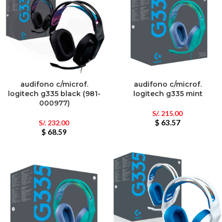
audifono c/microf.
audifono c/microf.
logitech g335 black (981-
logitech g335 mint
000977)
S/.
215.00
$ 63.57
S/.
232.00
$ 68.59