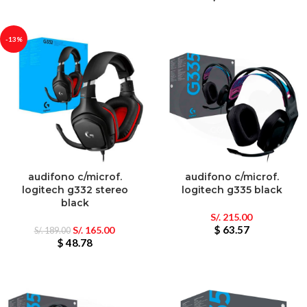
-13%
audifono c/microf.
audifono c/microf.
logitech g332 stereo
logitech g335 black
black
S/.
215.00
$ 63.57
S/.
165.00
S/.
189.00
$ 48.78