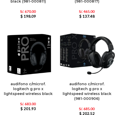
black (981-000811)
(981-000817)
S/.
670.00
S/.
465.00
$ 198.09
$ 137.48
audifono c/microf.
audifono c/microf.
logitech g pro x
logitech g pro x
lightspeed wireless black
lightspeed wireless black
(981-000906)
S/.
683.00
$ 201.93
S/.
685.00
$ 202.52