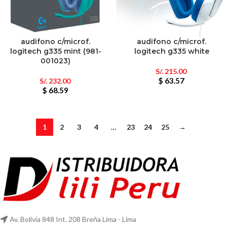
audifono c/microf.
audifono c/microf.
logitech g335 mint (981-
logitech g335 white
001023)
S/.
215.00
$ 63.57
S/.
232.00
$ 68.59
1
2
3
4
…
23
24
25
→
Av. Bolivia 848 Int. 208 Breña Lima - Lima