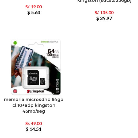
kingston (sdcs2/256gb)
S/.
19.00
$ 5.63
S/.
135.00
$ 39.97
memoria microsdhc 64gb
cl.10+adp kingston
45mb/seg
S/.
49.00
$ 14.51