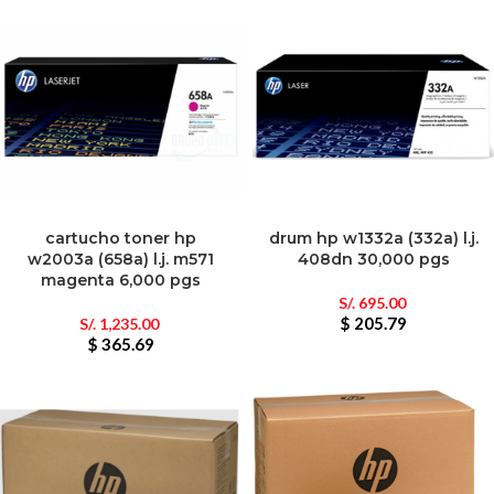
cartucho toner hp
drum hp w1332a (332a) l.j.
w2003a (658a) l.j. m571
408dn 30,000 pgs
magenta 6,000 pgs
S/.
695.00
$ 205.79
S/.
1,235.00
$ 365.69