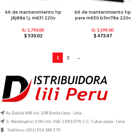
kit de mantenimiento hp
kit de mantenimiento hp
j8j88a l.j. m631 220v
para m630 b3m78a 220v
S/.
1,790.00
S/.
1,599.00
$ 530.02
$ 473.47
1
2
→
Av. Bolivia 848 Int. 208 Breña Lima - Lima
Jr. Washington 1345 Int. SSB-134(1079) C.C. Cyber plaza - Lima
Teléfono: (051) 956 388 570