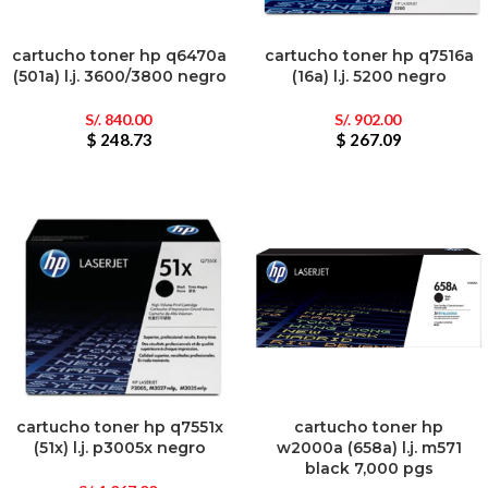
cartucho toner hp q6470a
cartucho toner hp q7516a
(501a) l.j. 3600/3800 negro
(16a) l.j. 5200 negro
S/.
840.00
S/.
902.00
$ 248.73
$ 267.09
cartucho toner hp q7551x
cartucho toner hp
(51x) l.j. p3005x negro
w2000a (658a) l.j. m571
black 7,000 pgs