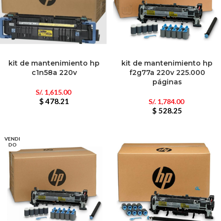
kit de mantenimiento hp
kit de mantenimiento hp
c1n58a 220v
f2g77a 220v 225.000
páginas
S/.
1,615.00
$ 478.21
S/.
1,784.00
$ 528.25
VENDI
DO