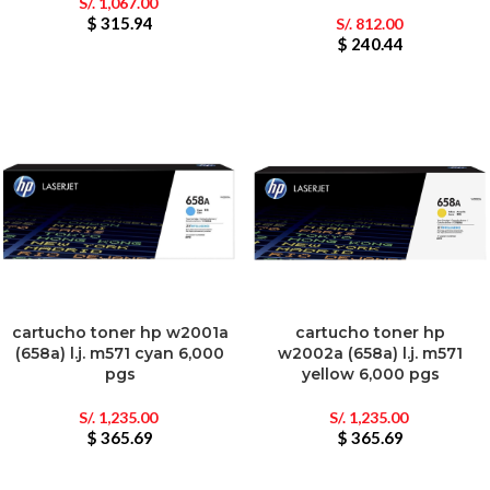
S/.
1,067.00
$ 315.94
S/.
812.00
$ 240.44
cartucho toner hp w2001a
cartucho toner hp
(658a) l.j. m571 cyan 6,000
w2002a (658a) l.j. m571
pgs
yellow 6,000 pgs
S/.
1,235.00
S/.
1,235.00
$ 365.69
$ 365.69