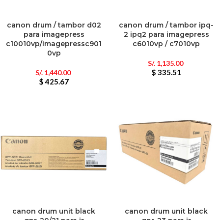
canon drum / tambor d02
canon drum / tambor ipq-
para imagepress
2 ipq2 para imagepress
c10010vp/imagepressc901
c6010vp / c7010vp
0vp
S/.
1,135.00
$ 335.51
S/.
1,440.00
$ 425.67
canon drum unit black
canon drum unit black