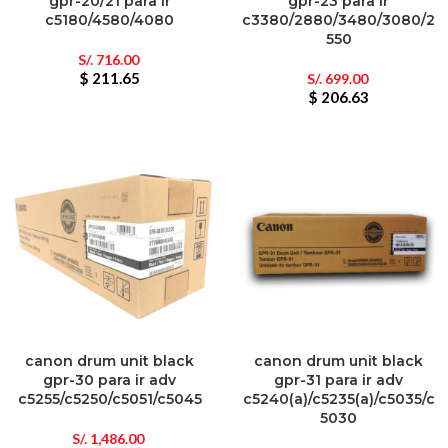
gpr-20/21 para ir
gpr-23 para ir
c5180/4580/4080
c3380/2880/3480/3080/2
550
S/.
716.00
$ 211.65
S/.
699.00
$ 206.63
canon drum unit black
canon drum unit black
gpr-30 para ir adv
gpr-31 para ir adv
c5255/c5250/c5051/c5045
c5240(a)/c5235(a)/c5035/c
5030
S/.
1,486.00