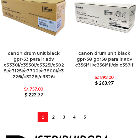
canon drum unit black
canon drum unit black
gpr-53 para ir adv
gpr-58 gpr58 para ir adv
c3330i/c3530i/c3325i/c302
c356if ii/c356if ii/dx c357if
5i/c3125i/c3700i/c3800i/c3
226i/c3226i/c3326i
S/.
893.00
$ 263.97
S/.
757.00
$ 223.77
1
2
3
4
5
→