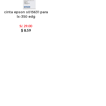
cinta epson s015631 para
lx-350 edg
S/.
29.00
$ 8.59