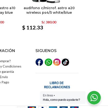
astro a10
audifono c/microf. astro a20
ray blue
wireless ps4/5 white/blue
.00
S/.
380.00
$ 112.33
MACIÓN
SIGUENOS
mprar?
y Condiciones
e garantía
Envío
e Pago
En linea •
Hola, como puedo ayudarte?