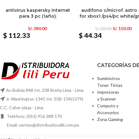
antivirus kaspersky internet
audifono c/microf. astro
para 3 pc (1año).
for xbox1 /ps4/pc white/g
S/.
380.00
S/.
150.00
S/.
219.00
$ 112.33
$ 44.34
CATEGORÍAS D
Suministros
Toner Tintas
Av. Bolivia 848 Int. 208 Breña Lima - Lima
Impresoras
y Scanner
Jr. Washington 1345 Int. SSB-134(1079)
Computo y
C.C. Cyber plaza - Lima
Accesorios
Teléfono: (051) 956 388 570
Zona Gaming
Email: ventas@distribuidoralili.com.pe