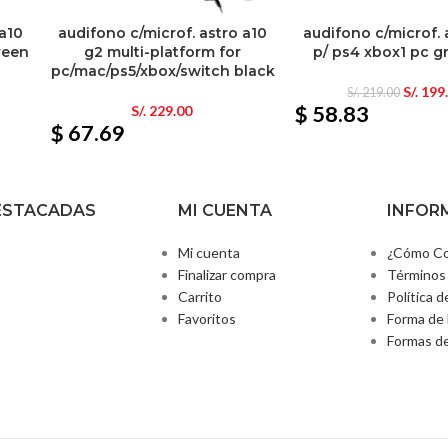
 a10
audifono c/microf. astro a10
audifono c/microf. 
reen
g2 multi-platform for
p/ ps4 xbox1 pc g
pc/mac/ps5/xbox/switch black
S/.
199
S/.
219.00
$ 58.83
S/.
229.00
$ 67.69
ESTACADAS
MI CUENTA
INFOR
Mi cuenta
¿Cómo Co
Finalizar compra
Términos 
Carrito
Política d
Favoritos
Forma de 
Formas d