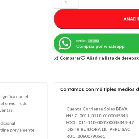
AÑADIR
Ventas
En línea
Comprar por whatsapp
Comparar
Añadir a lista de deseos
S
Contamos con múltiples medios 
ignifica que el
del envío. Todo
Cuenta Corriente Soles BBVA
ventas.
N° C. 0011-0110-0100045344
CCI : 011-110-000100045344-47
dicional
DISTRIBUIDORA LILI PERU SAC
ordine previamente
RUC: 20600790561