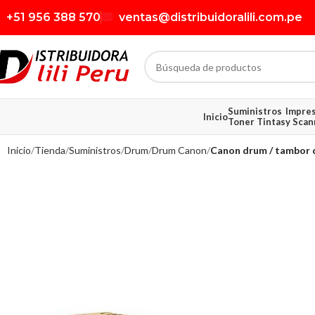
+51 956 388 570
ventas@distribuidoralili.com.pe
Suministros
Impre
Inicio
Toner Tintas
y Scan
Inicio
Tienda
Suministros
Drum
Drum Canon
Canon drum / tambor 