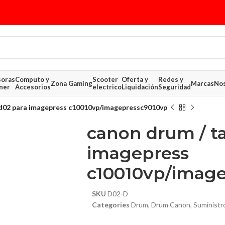
soras
Computo y
Scooter
Oferta y
Redes y
Zona Gaming
Marcas
Nos
ner
Accesorios
electrico
Liquidación
Seguridad
d02 para imagepress c10010vp/imagepressc9010vp
canon drum / t
imagepress
c10010vp/imag
$ 159.04
$ 138.34
SKU
D02-D
Categories
Drum
,
Drum Canon
,
Suministr