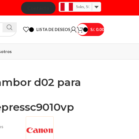
Soles, S/.
Contácto
LISTA DE DESEOS
S/.
0.00
otros
ambor d02 para
epressc9010vp
os