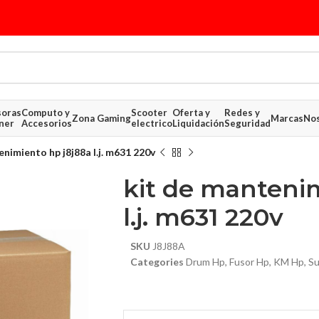
soras
Computo y
Scooter
Oferta y
Redes y
Zona Gaming
Marcas
Nos
ner
Accesorios
electrico
Liquidación
Seguridad
nimiento hp j8j88a l.j. m631 220v
kit de manteni
l.j. m631 220v
SKU
J8J88A
$ 481.17
Categories
Drum Hp
,
Fusor Hp
,
KM Hp
,
Su
$ 90.31