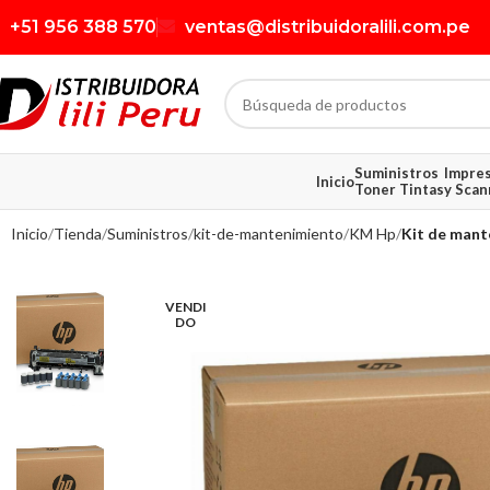
+51 956 388 570
ventas@distribuidoralili.com.pe
Suministros
Impre
Inicio
Toner Tintas
y Scan
Inicio
Tienda
Suministros
kit-de-mantenimiento
KM Hp
Kit de mante
VENDI
DO