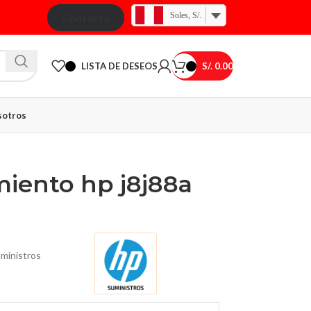
Soles, S/.
Contácto
LISTA DE DESEOS
S/.
0.00
otros
miento hp j8j88a
ministros