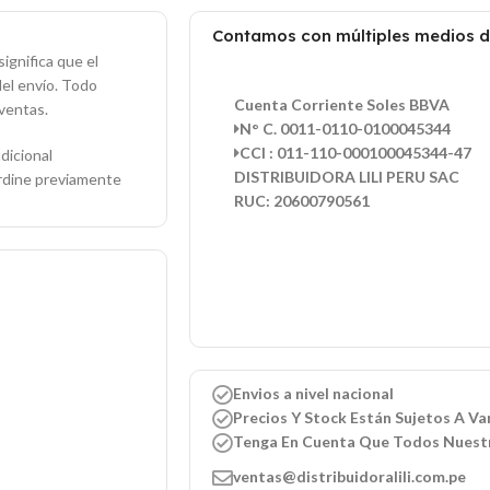
Contamos con múltiples medios 
ignifica que el
del envío. Todo
Cuenta Corriente Soles BBVA
ventas.
N° C. 0011-0110-0100045344
CCI : 011-110-000100045344-47
dicional
DISTRIBUIDORA LILI PERU SAC
ordine previamente
RUC: 20600790561
Envios a nivel nacional
Precios Y Stock Están Sujetos A Var
Tenga En Cuenta Que Todos Nuest
ventas@distribuidoralili.com.pe