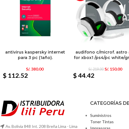
antivirus kaspersky internet
audifono c/microf. astro
para 3 pc (1año).
for xbox1 /ps4/pc white/g
S/.
380.00
S/.
150.00
S/.
219.00
$ 112.52
$ 44.42
CATEGORÍAS D
Suministros
Toner Tintas
Av. Bolivia 848 Int. 208 Breña Lima - Lima
Impresoras