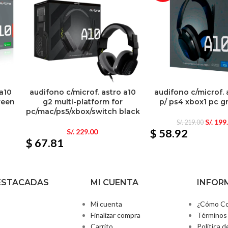
 a10
audifono c/microf. astro a10
audifono c/microf. 
reen
g2 multi-platform for
p/ ps4 xbox1 pc g
pc/mac/ps5/xbox/switch black
S/.
199
S/.
219.00
$ 58.92
S/.
229.00
$ 67.81
ESTACADAS
MI CUENTA
INFOR
Mi cuenta
¿Cómo Co
Finalizar compra
Términos 
Carrito
Política d