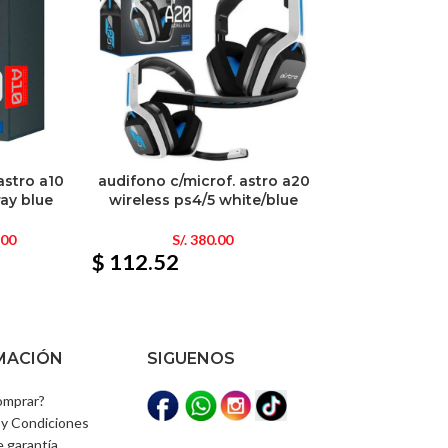
astro a10
audifono c/microf. astro a20
ray blue
wireless ps4/5 white/blue
.00
S/.
380.00
$ 112.52
MACIÓN
SIGUENOS
mprar?
y Condiciones
e garantía