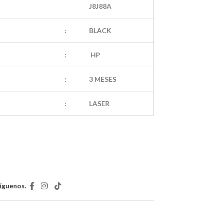
J8J88A
:
BLACK
:
HP
:
3 MESES
:
LASER
íguenos.