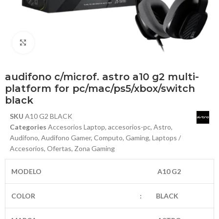
Haga Click para agrandar
audifono c/microf. astro a10 g2 multi-
platform for pc/mac/ps5/xbox/switch
black
SKU
A10 G2 BLACK
Categories
Accesorios Laptop
,
accesorios-pc
,
Astro
,
Audifono
,
Audifono Gamer
,
Computo
,
Gaming
,
Laptops /
Accesorios
,
Ofertas
,
Zona Gaming
MODELO
A10 G2
COLOR
:
BLACK