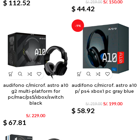
$ 112.52
S/.
150.00
S/.
219.00
$ 44.42
-9%
audifono c/microf. astro a10
audifono c/microf. astro a10
g2 multi-platform for
p/ ps4 xbox1 pc gray blue
pc/mac/ps5/xbox/switch
black
S/.
199.00
S/.
219.00
$ 58.92
S/.
229.00
$ 67.81