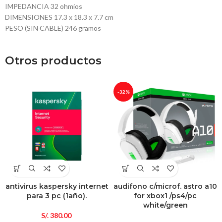
IMPEDANCIA 32 ohmios
DIMENSIONES 17.3 x 18.3 x 7.7 cm
PESO (SIN CABLE) 246 gramos
Otros productos
-32%
antivirus kaspersky internet
audifono c/microf. astro a10
para 3 pc (1año).
for xbox1 /ps4/pc
white/green
S/.
380.00