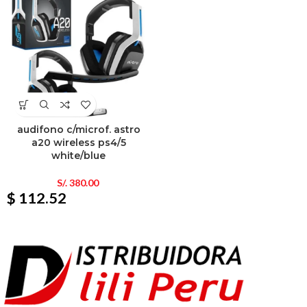
audifono c/microf. astro
a20 wireless ps4/5
white/blue
S/.
380.00
$ 112.52