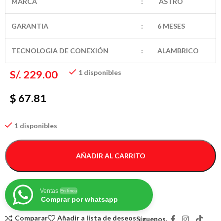
MARCA
:
ASTRO
GARANTIA
:
6 MESES
TECNOLOGIA DE CONEXIÓN
:
ALAMBRICO
S/.
229.00
1 disponibles
$ 67.81
1 disponibles
AÑADIR AL CARRITO
Ventas
En línea
Comprar por whatsapp
Comparar
Añadir a lista de deseos
Síguenos.