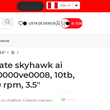
Soles, S/.
Contácto
LISTA DE DESEOS
S/.
0.00
otros
3.5″
ate skyhawk ai
10000ve0008, 10tb,
 rpm, 3.5″
s-pc
,
Audifono
,
Computo
,
Laptops /
65