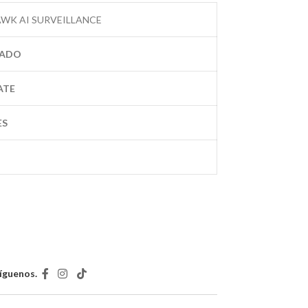
1.17
WK AI SURVEILLANCE
EADO
ATE
ES
íguenos.