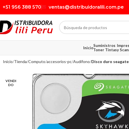
+51 956 388 570
ventas@distribuidoralili.com.pe
Suministros
Impre
Inicio
Toner Tintas
y Scan
Inicio
Tienda
Computo
accesorios-pc
Audifono
Disco duro seagate 
VENDI
DO