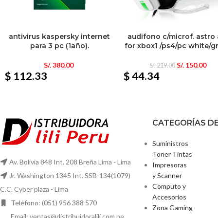
antivirus kaspersky internet
audifono c/microf. astro
para 3 pc (1año).
for xbox1 /ps4/pc white/g
S/.
380.00
S/.
150.00
S/.
219.00
$ 112.33
$ 44.34
CATEGORÍAS D
Suministros
Toner Tintas
Av. Bolivia 848 Int. 208 Breña Lima - Lima
Impresoras
y Scanner
Jr. Washington 1345 Int. SSB-134(1079)
Computo y
C.C. Cyber plaza - Lima
Accesorios
Teléfono: (051) 956 388 570
Zona Gaming
Email: ventas@distribuidoralili.com.pe