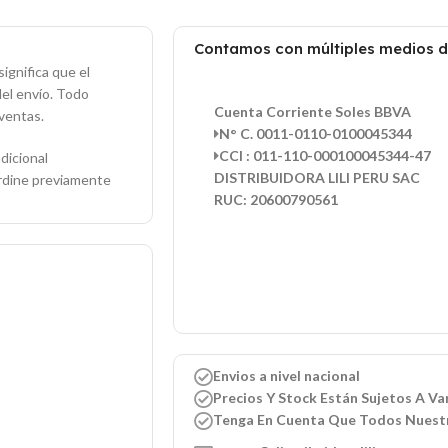
Contamos con múltiples medios 
ignifica que el
del envío. Todo
Cuenta Corriente Soles BBVA
ventas.
N° C. 0011-0110-0100045344
CCI : 011-110-000100045344-47
dicional
DISTRIBUIDORA LILI PERU SAC
ordine previamente
RUC: 20600790561
Envios a nivel nacional
Precios Y Stock Están Sujetos A Var
Tenga En Cuenta Que Todos Nuest