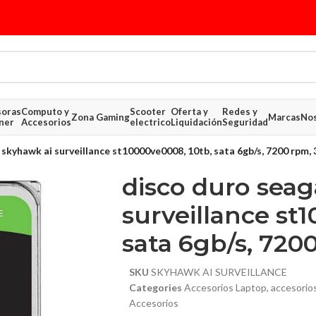
soras
Computo y
Scooter
Oferta y
Redes y
Zona Gaming
Marcas
Nos
ner
Accesorios
electrico
Liquidación
Seguridad
skyhawk ai surveillance st10000ve0008, 10tb, sata 6gb/s, 7200 rpm, 
disco duro seag
surveillance st
sata 6gb/s, 7200
SKU
SKYHAWK AI SURVEILLANCE
Categories
Accesorios Laptop
,
accesorio
$ 23.
Accesorios