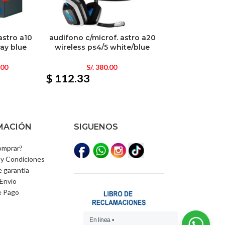
astro a10
audifono c/microf. astro a20
ray blue
wireless ps4/5 white/blue
.00
S/.
380.00
$ 112.33
MACIÓN
SIGUENOS
mprar?
y Condiciones
e garantía
Envío
e Pago
En linea •