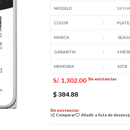
$ 29
MODELO
SKYHA
COLOR
:
PLAT
MARCA
:
SEAG
GARANTIA
:
3 MES
MEMORIA
:
10TB
Sin existencias
S/.
1,302.00
$ 384.88
Sin existencias
Comparar
Añadir a lista de deseos
S