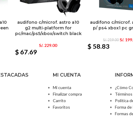
 a10
audifono c/microf. astro a10
audifono c/microf. 
reen
g2 multi-platform for
p/ ps4 xbox1 pc g
pc/mac/ps5/xbox/switch black
S/.
199
S/.
219.00
$ 58.83
S/.
229.00
$ 67.69
ESTACADAS
MI CUENTA
INFOR
Mi cuenta
¿Cómo Co
Finalizar compra
Términos 
Carrito
Política d
Favoritos
Forma de 
Formas d