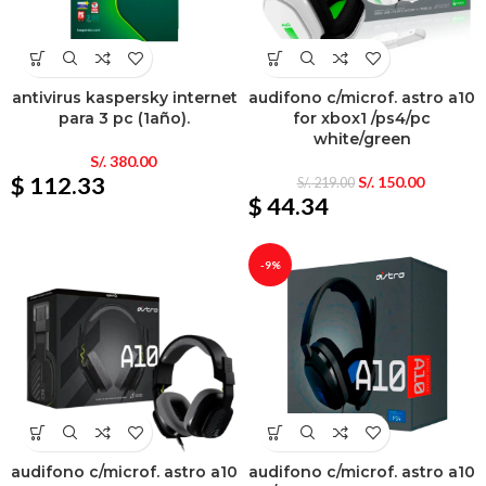
antivirus kaspersky internet
audifono c/microf. astro a10
para 3 pc (1año).
for xbox1 /ps4/pc
white/green
S/.
380.00
$ 112.33
S/.
150.00
S/.
219.00
$ 44.34
-9%
audifono c/microf. astro a10
audifono c/microf. astro a10