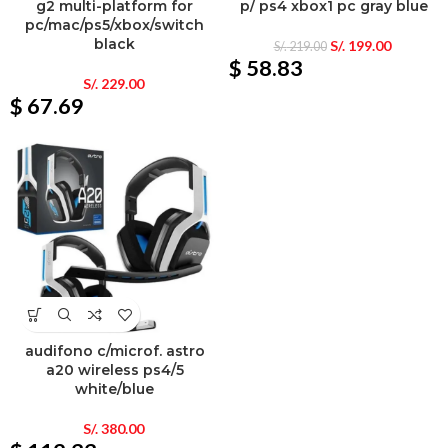
g2 multi-platform for
p/ ps4 xbox1 pc gray blue
pc/mac/ps5/xbox/switch
black
S/.
199.00
S/.
219.00
$ 58.83
S/.
229.00
$ 67.69
audifono c/microf. astro
a20 wireless ps4/5
white/blue
S/.
380.00