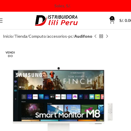
0
S/.
0.0
Inicio
Tienda
Computo
accesorios-pc
Audifono
VENDI
DO