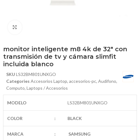
Haga Click para agrandar
monitor inteligente m8 4k de 32″ con
transmisión de tv y cámara slimfit
incluida blanco
SKU
LS32BM801UNXGO
Categories
Accesorios Laptop
,
accesorios-pc
,
Audifono
,
Computo
,
Laptops / Accesorios
MODELO
LS32BM801UNXGO
COLOR
:
BLACK
MARCA
:
SAMSUNG