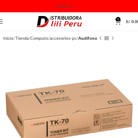
0
S/.
0.0
Inicio
Tienda
Computo
accesorios-pc
Audifono