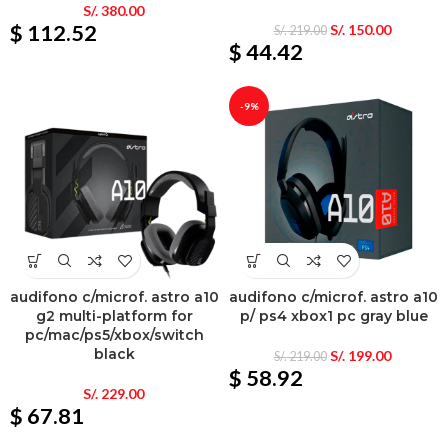
S/.
380.00
$ 112.52
S/.
150.00
S/.
219.00
$ 44.42
-9%
audifono c/microf. astro a10
audifono c/microf. astro a10
g2 multi-platform for
p/ ps4 xbox1 pc gray blue
pc/mac/ps5/xbox/switch
black
S/.
199.00
S/.
219.00
$ 58.92
S/.
229.00
$ 67.81