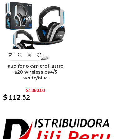
audifono c/microf. astro
a20 wireless ps4/5
white/blue
S/.
380.00
$ 112.52