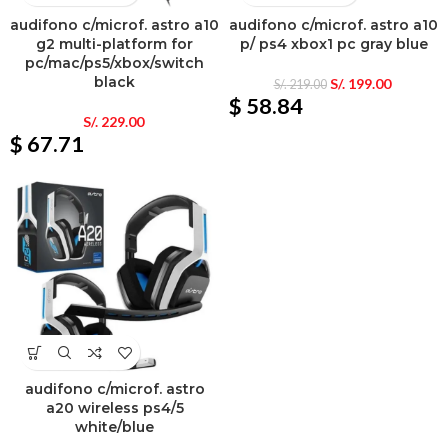
audifono c/microf. astro a10
audifono c/microf. astro a10
g2 multi-platform for
p/ ps4 xbox1 pc gray blue
pc/mac/ps5/xbox/switch
black
S/.
199.00
S/.
219.00
$ 58.84
S/.
229.00
$ 67.71
audifono c/microf. astro
a20 wireless ps4/5
white/blue