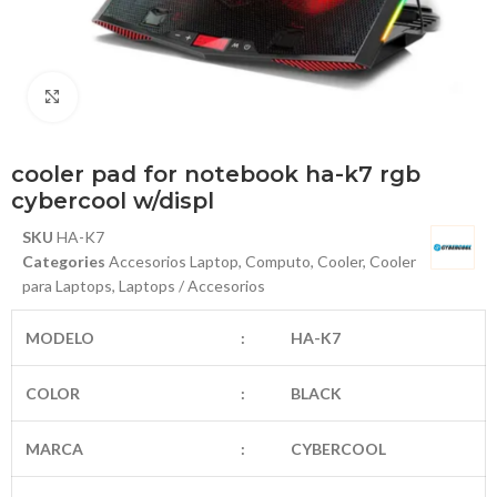
Haga Click para agrandar
cooler pad for notebook ha-k7 rgb
cybercool w/displ
SKU
HA-K7
Categories
Accesorios Laptop
,
Computo
,
Cooler
,
Cooler
para Laptops
,
Laptops / Accesorios
MODELO
:
HA-K7
COLOR
:
BLACK
MARCA
:
CYBERCOOL