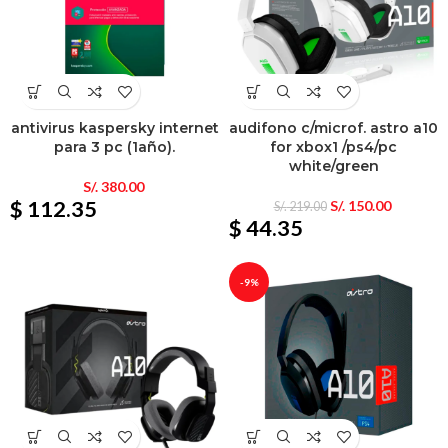
antivirus kaspersky internet
audifono c/microf. astro a10
para 3 pc (1año).
for xbox1 /ps4/pc
white/green
S/.
380.00
$ 112.35
S/.
150.00
S/.
219.00
$ 44.35
-9%