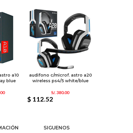
astro a10
audifono c/microf. astro a20
ray blue
wireless ps4/5 white/blue
.00
S/.
380.00
$ 112.52
MACIÓN
SIGUENOS