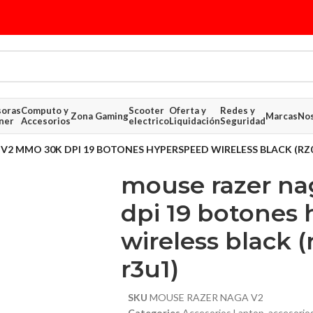
soras
Computo y
Scooter
Oferta y
Redes y
Zona Gaming
Marcas
Nos
ner
Accesorios
electrico
Liquidación
Seguridad
V2 MMO 30K DPI 19 BOTONES HYPERSPEED WIRELESS BLACK (RZ0
mouse razer n
dpi 19 botones
wireless black 
r3u1)
SKU
MOUSE RAZER NAGA V2
Categories
Accesorios Laptop
,
accesorio