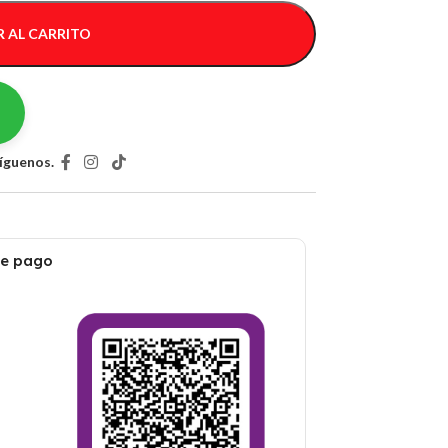
 AL CARRITO
íguenos.
de pago