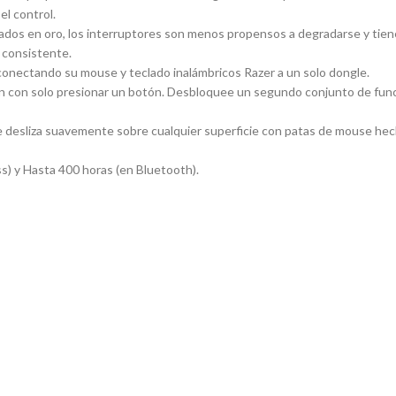
el control.
oro, los interruptores son menos propensos a degradarse y tienen un
e consistente.
nectando su mouse y teclado inalámbricos Razer a un solo dongle.
n solo presionar un botón. Desbloquee un segundo conjunto de func
esliza suavemente sobre cualquier superficie con patas de mouse hech
y Hasta 400 horas (en Bluetooth).