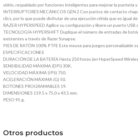
vidrio, respaldado por funciones inteligentes para mejorar la puntería y 
INTERRUPTORES MECÁNICOS GEN 2 Con puntos de contacto chapados en 
clics, por lo que puede disfrutar de una ejecución nítida que es igual d
RAZER HYPERSPEED Agilice su configuración y libere un puerto USB co
TECNOLOGÍA HYPERSHIFT Duplique el número de entradas de botón co
existentes a través de Razer Synapse.
PIES DE RATÓN 100% PTFE Este mouse para juegos personalizable se d
ESPECIFICACIONES
DURACIÓN DE LA BATERÍA Hasta 250 horas (en HyperSpeed Wireless) 
SENSIBILIDAD MÁXIMA (DPI) 30K.
VELOCIDAD MÁXIMA (IPS) 750.
ACELERACIÓN MÁXIMA (G) 50.
BOTONES PROGRAMABLES 19.
DIMENSIONES 119.5 x 75.0 x 43.5 mm.
PESO 95 g.
Otros productos