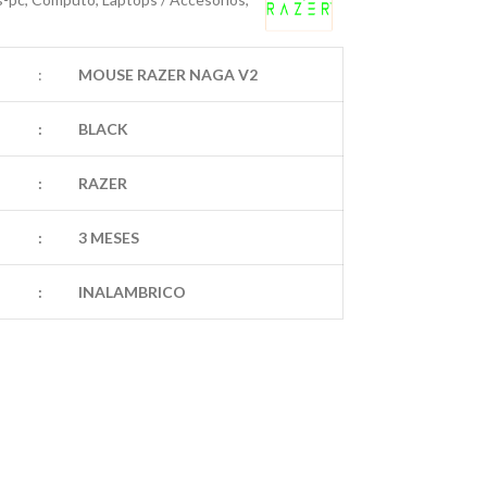
$ 171.44
:
MOUSE RAZER NAGA V2
:
BLACK
:
RAZER
:
3 MESES
:
INALAMBRICO