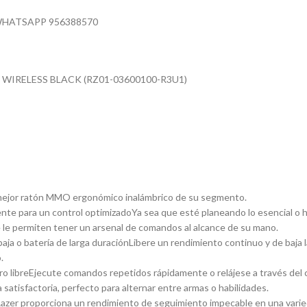
WHATSAPP 956388570
WIRELESS BLACK (RZ01-03600100-R3U1)
l mejor ratón MMO ergonómico inalámbrico de su segmento.
 un control optimizadoYa sea que esté planeando lo esencial o hac
e permiten tener un arsenal de comandos al alcance de su mano.
o batería de larga duraciónLibere un rendimiento continuo y de baja l
.
breEjecute comandos repetidos rápidamente o relájese a través del con
satisfactoria, perfecto para alternar entre armas o habilidades.
r proporciona un rendimiento de seguimiento impecable en una variedad