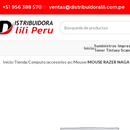
+51 956 388 570
ventas@distribuidoralili.com.pe
Suministros
Impre
Inicio
Toner Tintas
y Scan
Inicio
Tienda
Computo
accesorios-pc
Mouse
MOUSE RAZER NAGA 