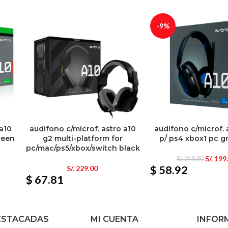
-9%
 a10
audifono c/microf. astro a10
audifono c/microf. 
reen
g2 multi-platform for
p/ ps4 xbox1 pc g
pc/mac/ps5/xbox/switch black
S/.
199
S/.
219.00
$ 58.92
S/.
229.00
$ 67.81
ESTACADAS
MI CUENTA
INFOR