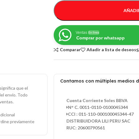
AÑADIR
Ventas
En línea
Comprar por whatsapp
Comparar
Añadir a lista de deseos
S
Contamos con múltiples medios 
ignifica que el
del envío. Todo
Cuenta Corriente Soles BBVA
ventas.
N° C. 0011-0110-0100045344
CCI : 011-110-000100045344-47
dicional
DISTRIBUIDORA LILI PERU SAC
ordine previamente
RUC: 20600790561