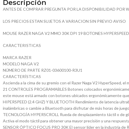
Descripción
ANTES DE COMPRAR PREGUNTA POR LA DISPONIBILIDAD POR 
LOS PRECIOS ESTAN SUJETOS A VARIACION SIN PREVIO AVISO
MOUSE RAZER NAGA V2 MMO 30K DPI 19 BOTONES HYPERSPEED 
CARACTERISTICAS
MARCA RAZER
MODELO NAGA V2
NÚMERO DE PARTE RZ01-03600100-R3U1
CARACTERÍSTICAS
Ascienda a la cima de su gremio con el Razer Naga V2 HyperSpeed, e
21 CONTROLES PROGRAMABLES Botones colocados ergonómicamente para
este mouse está armado con botones ubicados ergonómicamente que l
HIPERSPEED (2.4 GHZ) Y BLUETOOTH Rendimiento de latencia ultrabaja 
inalámbricas o cambie a Bluetooth para disfrutar de más horas de juego
TECNOLOGÍA HYPERSCROLL Rueda de desplazamiento táctil o de giro li
Activa el modo táctil para obtener una mayor precisión y una respuesta 
SENSOR ÓPTICO FOCUS PRO 30K El sensor líder en la industria de Raze