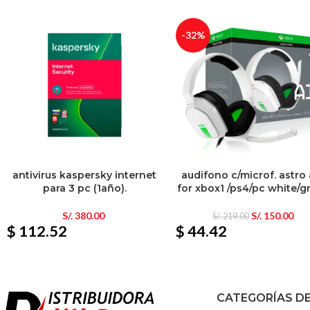
-32%
antivirus kaspersky internet
audifono c/microf. astro
para 3 pc (1año).
for xbox1 /ps4/pc white/g
S/.
380.00
S/.
150.00
S/.
219.00
$ 112.52
$ 44.42
CATEGORÍAS D