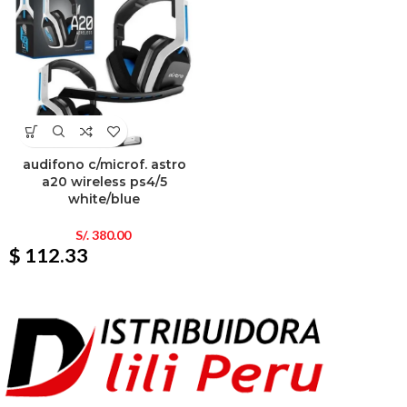
audifono c/microf. astro
a20 wireless ps4/5
white/blue
S/.
380.00
$ 112.33