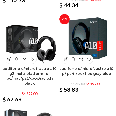
$ 112.33
$ 44.34
-9%
audifono c/microf. astro a10
audifono c/microf. astro a10
g2 multi-platform for
p/ ps4 xbox1 pc gray blue
pc/mac/ps5/xbox/switch
black
S/.
199.00
S/.
219.00
$ 58.83
S/.
229.00
$ 67.69