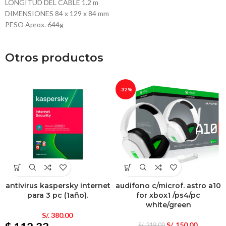
LONGITUD DEL CABLE 1.2 m
DIMENSIONES 84 x 129 x 84 mm
PESO Aprox. 644g
Otros productos
-32%
antivirus kaspersky internet
audifono c/microf. astro a10
para 3 pc (1año).
for xbox1 /ps4/pc
white/green
S/.
380.00
S/.
150.00
S/.
219.00