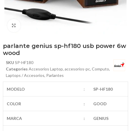
Haga Click para agrandar
parlante genius sp-hf180 usb power 6w
wood
SKU
SP-HF180
Categories
Accesorios Laptop
,
accesorios-pc
,
Computo
,
Laptops / Accesorios
,
Parlantes
MODELO
:
SP-HF180
COLOR
:
GOOD
MARCA
:
GENIUS