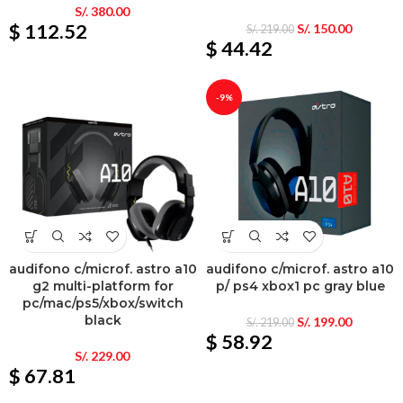
S/.
380.00
$ 112.52
S/.
150.00
S/.
219.00
$ 44.42
-9%
audifono c/microf. astro a10
audifono c/microf. astro a10
g2 multi-platform for
p/ ps4 xbox1 pc gray blue
pc/mac/ps5/xbox/switch
black
S/.
199.00
S/.
219.00
$ 58.92
S/.
229.00
$ 67.81