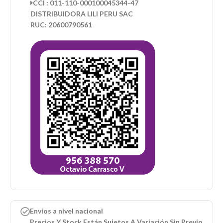
CCI : 011-110-000100045344-47
DISTRIBUIDORA LILI PERU SAC
RUC: 20600790561
Envios a nivel nacional
Precios Y Stock Están Sujetos A Variación Sin Previo