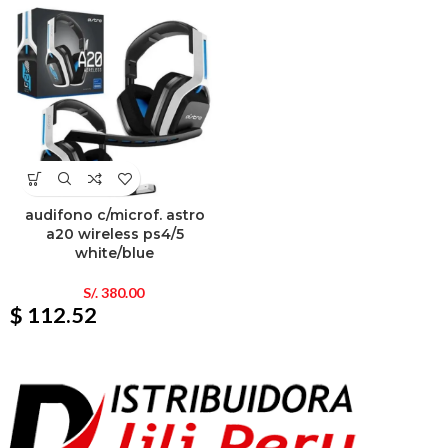
audifono c/microf. astro
a20 wireless ps4/5
white/blue
S/.
380.00
$ 112.52