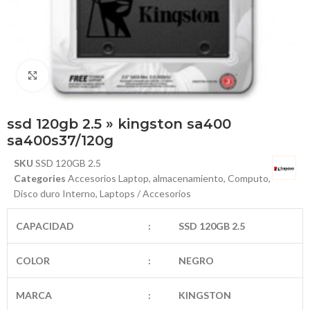
Haga Click para agrandar
ssd 120gb 2.5 » kingston sa400
sa400s37/120g
SKU
SSD 120GB 2.5
Categories
Accesorios Laptop
,
almacenamiento
,
Computo
,
Disco duro Interno
,
Laptops / Accesorios
CAPACIDAD
:
SSD 120GB 2.5
COLOR
:
NEGRO
MARCA
:
KINGSTON