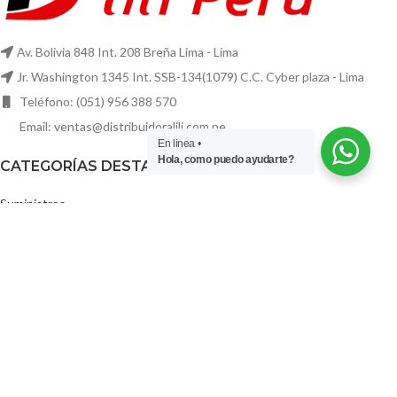
Av. Bolivia 848 Int. 208 Breña Lima - Lima
Jr. Washington 1345 Int. SSB-134(1079) C.C. Cyber plaza - Lima
Teléfono: (051) 956 388 570
Email: ventas@distribuidoralili.com.pe
En linea •
Hola, como puedo ayudarte?
CATEGORÍAS DESTACADAS
Suministros
Toner Tintas
Impresoras
y Scanner
Computo y
Accesorios
Zona Gaming
MI CUENTA
Mi cuenta