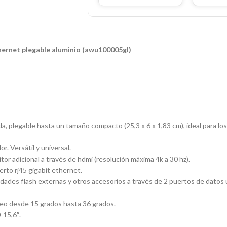
hernet plegable aluminio (awu100005gl)
da, plegable hasta un tamaño compacto (25,3 x 6 x 1,83 cm), ideal para l
r. Versátil y universal.
or adicional a través de hdmi (resolución máxima 4k a 30 hz).
erto rj45 gigabit ethernet.
idades flash externas y otros accesorios a través de 2 puertos de datos 
queo desde 15 grados hasta 36 grados.
-15,6″.