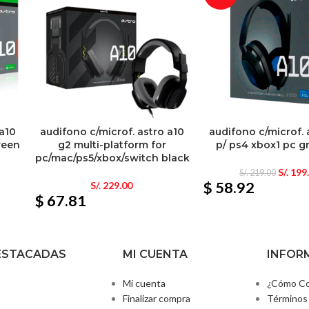
 a10
audifono c/microf. astro a10
audifono c/microf. 
reen
g2 multi-platform for
p/ ps4 xbox1 pc g
pc/mac/ps5/xbox/switch black
S/.
199
S/.
219.00
$ 58.92
S/.
229.00
$ 67.81
ESTACADAS
MI CUENTA
INFOR
Mi cuenta
¿Cómo Co
Finalizar compra
Términos 