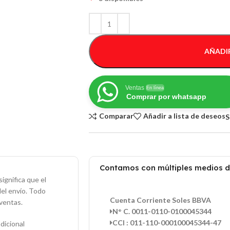
AÑADIR
Ventas
En línea
Comprar por whatsapp
Comparar
Añadir a lista de deseos
S
Contamos con múltiples medios 
ignifica que el
del envío. Todo
Cuenta Corriente Soles BBVA
ventas.
N° C. 0011-0110-0100045344
CCI : 011-110-000100045344-47
dicional