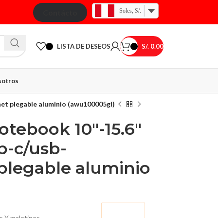
Soles, S/.
Contácto
LISTA DE DESEOS
S/.
0.00
otros
et plegable aluminio (awu100005gl)
otebook 10″-15.6″
b-c/usb-
plegable aluminio
$ 67.81
$ 71.36
s Y maletines