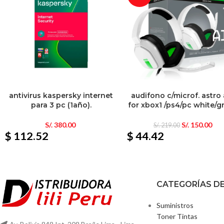
antivirus kaspersky internet
audifono c/microf. astro
para 3 pc (1año).
for xbox1 /ps4/pc white/g
S/.
380.00
S/.
150.00
S/.
219.00
$ 112.52
$ 44.42
CATEGORÍAS D
Suministros
Toner Tintas