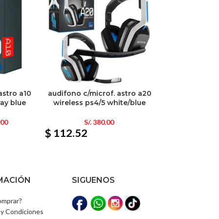
astro a10
audifono c/microf. astro a20
ray blue
wireless ps4/5 white/blue
.00
S/.
380.00
$ 112.52
MACIÓN
SIGUENOS
mprar?
y Condiciones