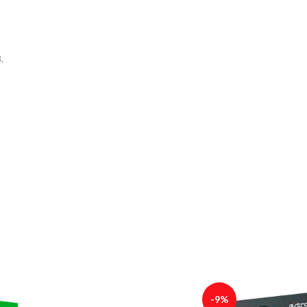
.
-9%