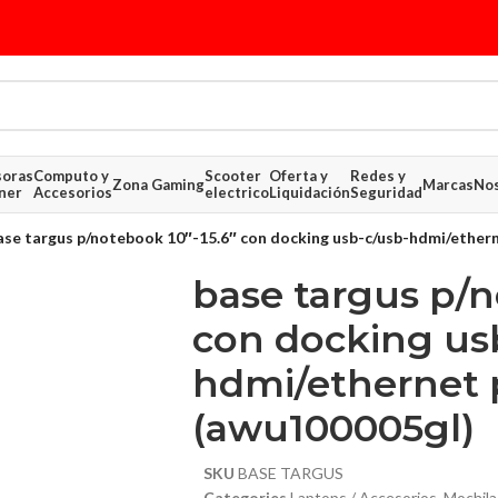
soras
Computo y
Scooter
Oferta y
Redes y
Zona Gaming
Marcas
Nos
ner
Accesorios
electrico
Liquidación
Seguridad
ase targus p/notebook 10″-15.6″ con docking usb-c/usb-hdmi/ethern
base targus p/n
con docking us
hdmi/ethernet 
(awu100005gl)
SKU
BASE TARGUS
Categories
Laptops / Accesorios
,
Mochila