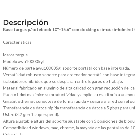
Descripción
Base targus p/notebook 10″-15.6″ con docking usb-c/usb-hdmi/et
Caracteristicas
Marca targus
Modelo awu100005gl
Número de parte awu100005gl soporte portátil con base integrada.
Versatilidad robusto soporte para ordenador portátil con base integra
trabajadores híbridos que se desplazan entre lugares de trabajo.
Material fabricado en aluminio de alta calidad con gran reducción del calo
Puerto hdmi maximice su productividad y amplíe su escritorio a un monit
Gigabit ethernet conéctese de forma rápida y segura a la red con el pu
Transferencia de datos rápida transferencia de datos a 5 gbps para un
Usb-c (3.2 gen 1 superspeed).
Altura ajustable altura del soporte ajustable con 5 posiciones de blo
Compatibilidad windows, mac, chrome, la mayoría de las pantallas de 10
Color plata.