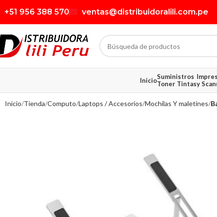
+51 956 388 570
ventas@distribuidoralili.com.pe
Suministros
Impre
Inicio
Toner Tintas
y Scan
Inicio
Tienda
Computo
Laptops / Accesorios
Mochilas Y maletines
B