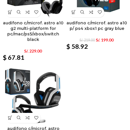
audifono c/microf. astro a10
audifono c/microf. astro a10
g2 multi-platform for
p/ ps4 xbox1 pc gray blue
pc/mac/ps5/xbox/switch
black
S/.
199.00
S/.
219.00
$ 58.92
S/.
229.00
$ 67.81
audifono c/microf. astro