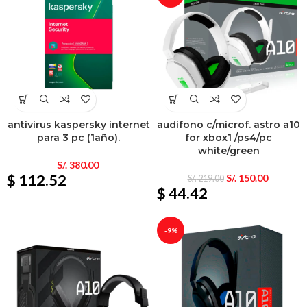
antivirus kaspersky internet
audifono c/microf. astro a10
para 3 pc (1año).
for xbox1 /ps4/pc
white/green
S/.
380.00
$ 112.52
S/.
150.00
S/.
219.00
$ 44.42
-9%