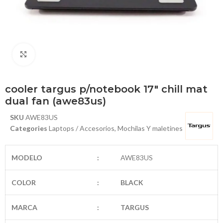
Haga Click para agrandar
cooler targus p/notebook 17″ chill mat
dual fan (awe83us)
SKU
AWE83US
Categories
Laptops / Accesorios
,
Mochilas Y maletines
MODELO
:
AWE83US
COLOR
:
BLACK
MARCA
:
TARGUS