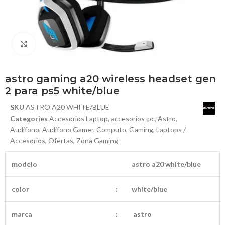
Haga Click para agrandar
astro gaming a20 wireless headset gen
2 para ps5 white/blue
SKU
ASTRO A20 WHITE/BLUE
Categories
Accesorios Laptop
,
accesorios-pc
,
Astro
,
Audifono
,
Audifono Gamer
,
Computo
,
Gaming
,
Laptops /
Accesorios
,
Ofertas
,
Zona Gaming
modelo
astro a20 white/blue
color
:
white/blue
marca
:
astro