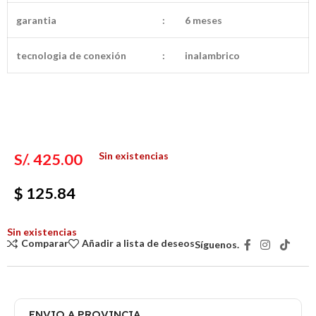
garantia
:
6 meses
tecnologia de conexión
:
inalambrico
Sin existencias
S/.
425.00
$ 125.84
Sin existencias
Comparar
Añadir a lista de deseos
Síguenos.
ENVIO A PROVINCIA