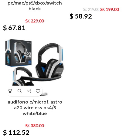
pc/mac/ps5/xbox/switch
black
S/.
199.00
S/.
219.00
$ 58.92
S/.
229.00
$ 67.81
audifono c/microf. astro
a20 wireless ps4/5
white/blue
S/.
380.00
$ 112.52