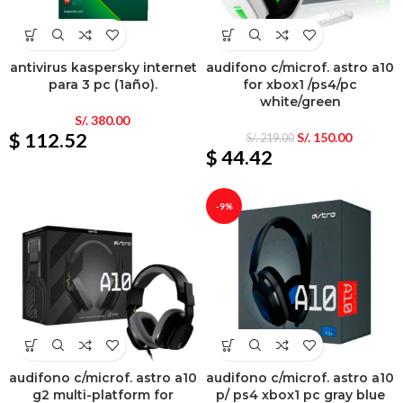
antivirus kaspersky internet
audifono c/microf. astro a10
para 3 pc (1año).
for xbox1 /ps4/pc
white/green
S/.
380.00
$ 112.52
S/.
150.00
S/.
219.00
$ 44.42
-9%
audifono c/microf. astro a10
audifono c/microf. astro a10
g2 multi-platform for
p/ ps4 xbox1 pc gray blue