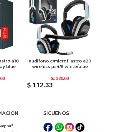
astro a10
audifono c/microf. astro a20
ray blue
wireless ps4/5 white/blue
.00
S/.
380.00
$ 112.33
MACIÓN
SIGUENOS
mprar?