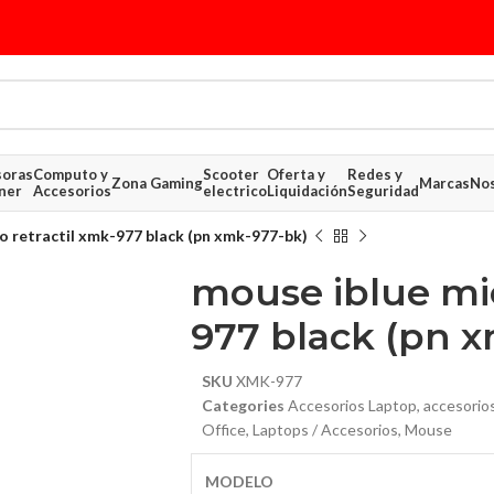
soras
Computo y
Scooter
Oferta y
Redes y
Zona Gaming
Marcas
Nos
ner
Accesorios
electrico
Liquidación
Seguridad
o retractil xmk-977 black (pn xmk-977-bk)
mouse iblue mic
977 black (pn 
SKU
XMK-977
Categories
Accesorios Laptop
,
accesorio
$ 5.91
Office
,
Laptops / Accesorios
,
Mouse
$ 7.39
MODELO