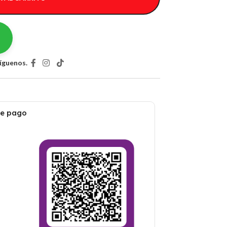
íguenos.
de pago