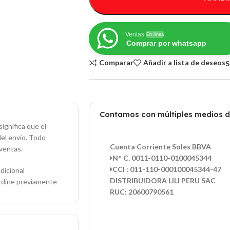
Ventas
En línea
Comprar por whatsapp
Comparar
Añadir a lista de deseos
S
Contamos con múltiples medios 
ignifica que el
del envío. Todo
Cuenta Corriente Soles BBVA
ventas.
N° C. 0011-0110-0100045344
CCI : 011-110-000100045344-47
dicional
DISTRIBUIDORA LILI PERU SAC
ordine previamente
RUC: 20600790561