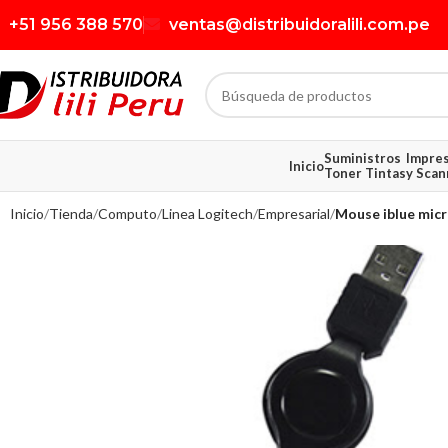
+51 956 388 570
ventas@distribuidoralili.com.pe
Suministros
Impre
Inicio
Toner Tintas
y Scan
Inicio
Tienda
Computo
Linea Logitech
Empresarial
Mouse iblue micr