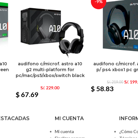
-9%
 a10
audifono c/microf. astro a10
audifono c/microf. 
reen
g2 multi-platform for
p/ ps4 xbox1 pc g
pc/mac/ps5/xbox/switch black
S/.
199
S/.
219.00
$ 58.83
S/.
229.00
$ 67.69
ESTACADAS
MI CUENTA
INFOR
Mi cuenta
¿Cómo Co