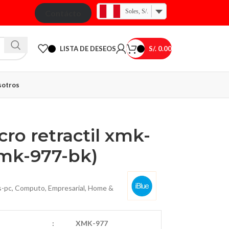
Soles, S/.
Contácto
LISTA DE DESEOS
S/.
0.00
otros
ro retractil xmk-
xmk-977-bk)
s-pc
,
Computo
,
Empresarial
,
Home &
:
XMK-977