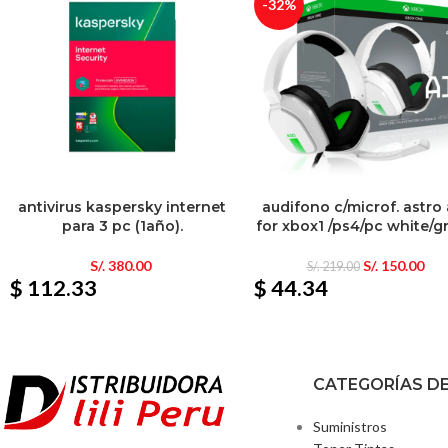
-32%
antivirus kaspersky internet
audifono c/microf. astro
para 3 pc (1año).
for xbox1 /ps4/pc white/g
S/.
380.00
S/.
150.00
S/.
219.00
$ 112.33
$ 44.34
CATEGORÍAS D
Suministros