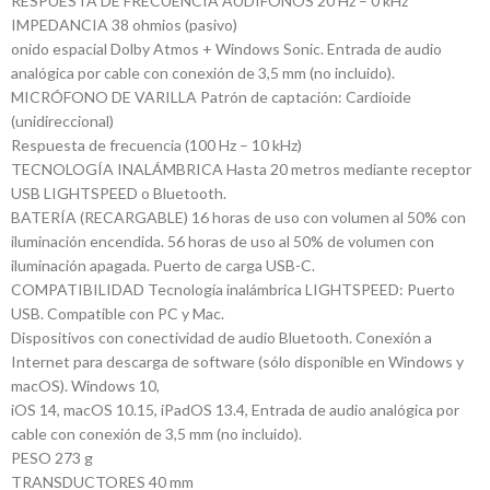
RESPUESTA DE FRECUENCIA AUDÍFONOS 20 Hz – 0 kHz
IMPEDANCIA 38 ohmios (pasivo)
onido espacial Dolby Atmos + Windows Sonic. Entrada de audio
analógica por cable con conexión de 3,5 mm (no incluido).
MICRÓFONO DE VARILLA Patrón de captación: Cardioide
(unidireccional)
Respuesta de frecuencia (100 Hz – 10 kHz)
TECNOLOGÍA INALÁMBRICA Hasta 20 metros mediante receptor
USB LIGHTSPEED o Bluetooth.
BATERÍA (RECARGABLE) 16 horas de uso con volumen al 50% con
iluminación encendida. 56 horas de uso al 50% de volumen con
iluminación apagada. Puerto de carga USB-C.
COMPATIBILIDAD Tecnología inalámbrica LIGHTSPEED: Puerto
USB. Compatible con PC y Mac.
Dispositivos con conectividad de audio Bluetooth. Conexión a
Internet para descarga de software (sólo disponible en Windows y
macOS). Windows 10,
iOS 14, macOS 10.15, iPadOS 13.4, Entrada de audio analógica por
cable con conexión de 3,5 mm (no incluido).
PESO 273 g
TRANSDUCTORES 40 mm