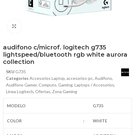
Haga Click para agrandar
audifono c/microf. logitech g735
lightspeed/bluetooth rgb white aurora
collection
SKU
G735
Categories
Accesorios Laptop
,
accesorios-pc
,
Audifono
,
Audifono Gamer
,
Computo
,
Gaming
,
Laptops / Accesorios
,
Linea Logitech
,
Ofertas
,
Zona Gaming
MODELO
G735
COLOR
:
WHITE