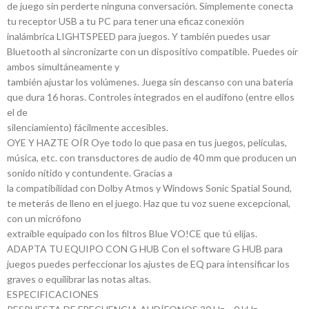
de juego sin perderte ninguna conversación. Simplemente conecta
tu receptor USB a tu PC para tener una eficaz conexión
inalámbrica LIGHTSPEED para juegos. Y también puedes usar
Bluetooth al sincronizarte con un dispositivo compatible. Puedes oír
ambos simultáneamente y
también ajustar los volúmenes. Juega sin descanso con una batería
que dura 16 horas. Controles integrados en el audífono (entre ellos
el de
silenciamiento) fácilmente accesibles.
OYE Y HAZTE OÍR Oye todo lo que pasa en tus juegos, películas,
música, etc. con transductores de audio de 40 mm que producen un
sonido nítido y contundente. Gracias a
la compatibilidad con Dolby Atmos y Windows Sonic Spatial Sound,
te meterás de lleno en el juego. Haz que tu voz suene excepcional,
con un micrófono
extraíble equipado con los filtros Blue VO!CE que tú elijas.
ADAPTA TU EQUIPO CON G HUB Con el software G HUB para
juegos puedes perfeccionar los ajustes de EQ para intensificar los
graves o equilibrar las notas altas.
ESPECIFICACIONES