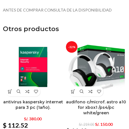
ANTES DE COMPRAR CONSULTA DE LA DISPONIBILIDAD
Otros productos
-32%
antivirus kaspersky internet
audifono c/microf. astro a10
para 3 pc (1año).
for xbox1 /ps4/pc
white/green
S/.
380.00
$ 112.52
S/.
150.00
S/.
219.00