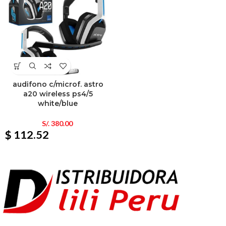
audifono c/microf. astro
a20 wireless ps4/5
white/blue
S/.
380.00
$ 112.52