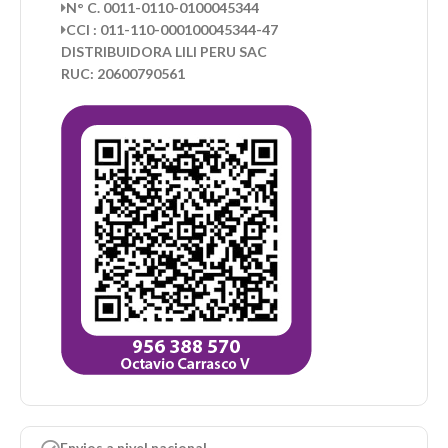
N° C. 0011-0110-0100045344
CCI : 011-110-000100045344-47
DISTRIBUIDORA LILI PERU SAC
RUC: 20600790561
Envios a nivel nacional