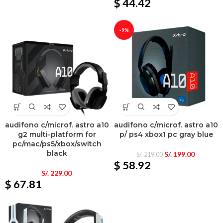
$ 44.42
-9%
audifono c/microf. astro a10
audifono c/microf. astro a10
g2 multi-platform for
p/ ps4 xbox1 pc gray blue
pc/mac/ps5/xbox/switch
black
S/.
199.00
S/.
219.00
$ 58.92
S/.
229.00
$ 67.81