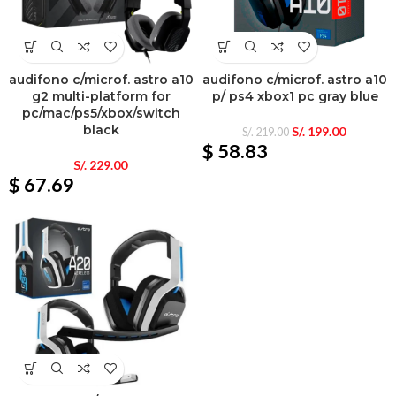
audifono c/microf. astro a10
audifono c/microf. astro a10
g2 multi-platform for
p/ ps4 xbox1 pc gray blue
pc/mac/ps5/xbox/switch
black
S/.
199.00
S/.
219.00
$ 58.83
S/.
229.00
$ 67.69