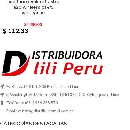
audifono c/microf. astro
a20 wireless ps4/5
white/blue
S/.
380.00
$ 112.33
Av. Bolivia 848 Int. 208 Breña Lima - Lima
Jr. Washington 1345 Int. SSB-134(1079) C.C. Cyber plaza - Lima
Teléfono: (051) 956 388 570
Email: ventas@distribuidoralili.com.pe
CATEGORÍAS DESTACADAS