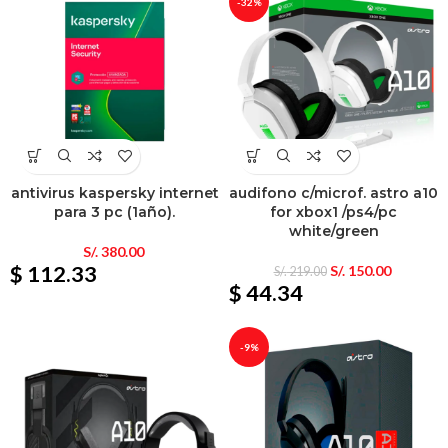
-32%
antivirus kaspersky internet
audifono c/microf. astro a10
para 3 pc (1año).
for xbox1 /ps4/pc
white/green
S/.
380.00
$ 112.33
S/.
150.00
S/.
219.00
$ 44.34
-9%