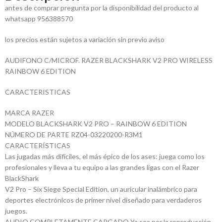
antes de comprar pregunta por la disponibilidad del producto al
whatsapp 956388570
los precios están sujetos a variación sin previo aviso
AUDIFONO C/MICROF. RAZER BLACKSHARK V2 PRO WIRELESS
RAINBOW 6 EDITION
CARACTERISTICAS
MARCA RAZER
MODELO BLACKSHARK V2 PRO – RAINBOW 6 EDITION
NÚMERO DE PARTE RZ04-03220200-R3M1
CARACTERÍSTICAS
Las jugadas más difíciles, el más épico de los ases: juega como los
profesionales y lleva a tu equipo a las grandes ligas con el Razer
BlackShark
V2 Pro – Six Siege Special Edition, un auricular inalámbrico para
deportes electrónicos de primer nivel diseñado para verdaderos
juegos.
AUDIO COMPLETAMENTE CARGADO Ya sea por la reproducción