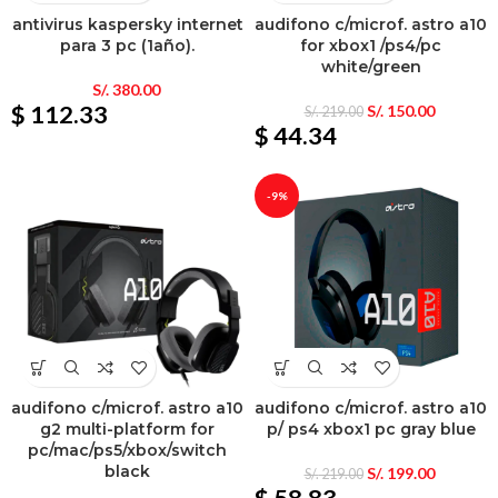
antivirus kaspersky internet
audifono c/microf. astro a10
para 3 pc (1año).
for xbox1 /ps4/pc
white/green
S/.
380.00
$ 112.33
S/.
150.00
S/.
219.00
$ 44.34
-9%
audifono c/microf. astro a10
audifono c/microf. astro a10
g2 multi-platform for
p/ ps4 xbox1 pc gray blue
pc/mac/ps5/xbox/switch
black
S/.
199.00
S/.
219.00