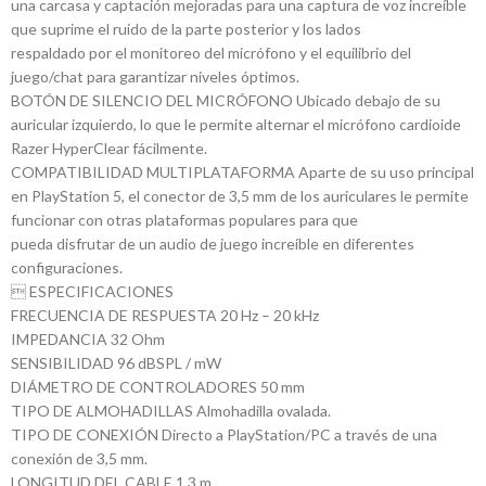
una carcasa y captación mejoradas para una captura de voz increíble
que suprime el ruido de la parte posterior y los lados
respaldado por el monitoreo del micrófono y el equilibrio del
juego/chat para garantizar niveles óptimos.
BOTÓN DE SILENCIO DEL MICRÓFONO Ubicado debajo de su
auricular izquierdo, lo que le permite alternar el micrófono cardioide
Razer HyperClear fácilmente.
COMPATIBILIDAD MULTIPLATAFORMA Aparte de su uso principal
en PlayStation 5, el conector de 3,5 mm de los auriculares le permite
funcionar con otras plataformas populares para que
pueda disfrutar de un audio de juego increíble en diferentes
configuraciones.
 ESPECIFICACIONES
FRECUENCIA DE RESPUESTA 20 Hz – 20 kHz
IMPEDANCIA 32 Ohm
SENSIBILIDAD 96 dBSPL / mW
DIÁMETRO DE CONTROLADORES 50 mm
TIPO DE ALMOHADILLAS Almohadilla ovalada.
TIPO DE CONEXIÓN Directo a PlayStation/PC a través de una
conexión de 3,5 mm.
LONGITUD DEL CABLE 1.3 m.