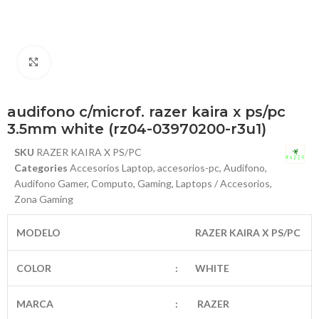
Haga Click para agrandar
audifono c/microf. razer kaira x ps/pc
3.5mm white (rz04-03970200-r3u1)
SKU
RAZER KAIRA X PS/PC
Categories
Accesorios Laptop
,
accesorios-pc
,
Audifono
,
Audifono Gamer
,
Computo
,
Gaming
,
Laptops / Accesorios
,
Zona Gaming
MODELO
RAZER KAIRA X PS/PC
COLOR
:
WHITE
MARCA
:
RAZER