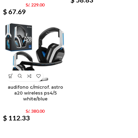
$ 58.83
S/.
229.00
$ 67.69
audifono c/microf. astro
a20 wireless ps4/5
white/blue
S/.
380.00
$ 112.33