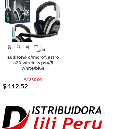
audifono c/microf. astro
a20 wireless ps4/5
white/blue
S/.
380.00
$ 112.52