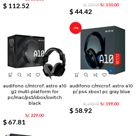
$ 112.52
S/.
150.00
S/.
219.00
$ 44.42
-9%
audifono c/microf. astro a10
audifono c/microf. astro a10
g2 multi-platform for
p/ ps4 xbox1 pc gray blue
pc/mac/ps5/xbox/switch
black
S/.
199.00
S/.
219.00
$ 58.92
S/.
229.00
$ 67.81