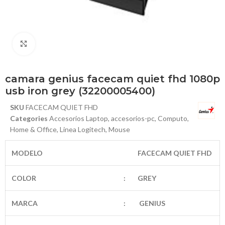
Haga Click para agrandar
camara genius facecam quiet fhd 1080p
usb iron grey (32200005400)
SKU
FACECAM QUIET FHD
Categories
Accesorios Laptop
,
accesorios-pc
,
Computo
,
Home & Office
,
Linea Logitech
,
Mouse
MODELO
FACECAM QUIET FHD
COLOR
:
GREY
MARCA
:
GENIUS