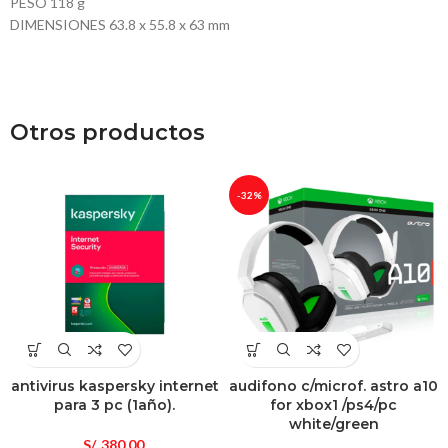
PESO 118 g
DIMENSIONES 63.8 x 55.8 x 63 mm
Otros productos
-32%
antivirus kaspersky internet
audifono c/microf. astro a10
para 3 pc (1año).
for xbox1 /ps4/pc
white/green
S/.
380.00