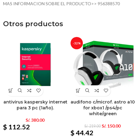
MAS INFORMACION SOBRE EL PRODUCTO>> 956388570
Otros productos
-32%
antivirus kaspersky internet
audifono c/microf. astro a10
para 3 pc (1año).
for xbox1 /ps4/pc
white/green
S/.
380.00
$ 112.52
S/.
150.00
S/.
219.00
$ 44.42