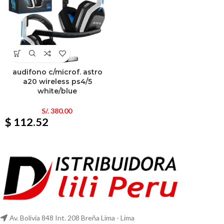
audifono c/microf. astro
a20 wireless ps4/5
white/blue
S/.
380.00
$ 112.52
Av. Bolivia 848 Int. 208 Breña Lima - Lima