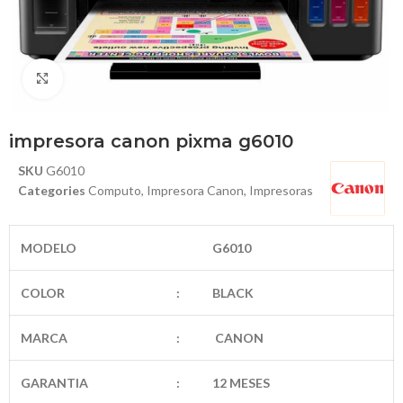
Haga Click para agrandar
impresora canon pixma g6010
SKU
G6010
Categories
Computo
,
Impresora Canon
,
Impresoras
MODELO
G6010
COLOR
:
BLACK
MARCA
:
CANON
GARANTIA
:
12 MESES