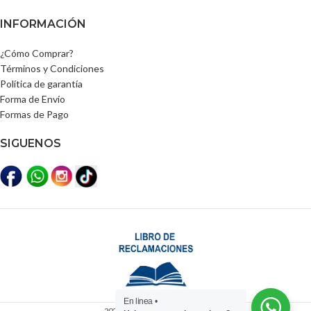
INFORMACIÓN
¿Cómo Comprar?
Términos y Condiciones
Política de garantía
Forma de Envío
Formas de Pago
SIGUENOS
En linea •
2025
Distribuidora Lili Perú