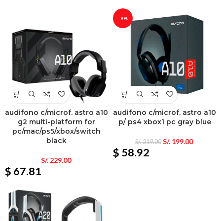
-9%
audifono c/microf. astro a10
audifono c/microf. astro a10
g2 multi-platform for
p/ ps4 xbox1 pc gray blue
pc/mac/ps5/xbox/switch
black
S/.
199.00
S/.
219.00
$ 58.92
S/.
229.00
$ 67.81