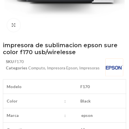
Haga Click para agrandar
impresora de sublimacion epson sure
color f170 usb/wirelesse
SKU
F170
Categories
Computo
,
Impresora Epson
,
Impresoras
Modelo
F170
Color
:
Black
Marca
:
epson