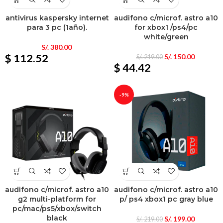
antivirus kaspersky internet
audifono c/microf. astro a10
para 3 pc (1año).
for xbox1 /ps4/pc
white/green
S/.
380.00
$ 112.52
S/.
150.00
S/.
219.00
$ 44.42
-9%
audifono c/microf. astro a10
audifono c/microf. astro a10
g2 multi-platform for
p/ ps4 xbox1 pc gray blue
pc/mac/ps5/xbox/switch
black
S/.
199.00
S/.
219.00