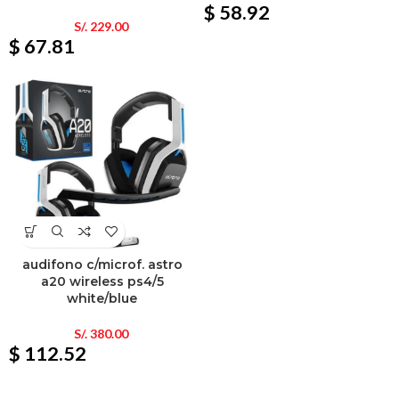
$ 58.92
S/.
229.00
$ 67.81
audifono c/microf. astro
a20 wireless ps4/5
white/blue
S/.
380.00
$ 112.52