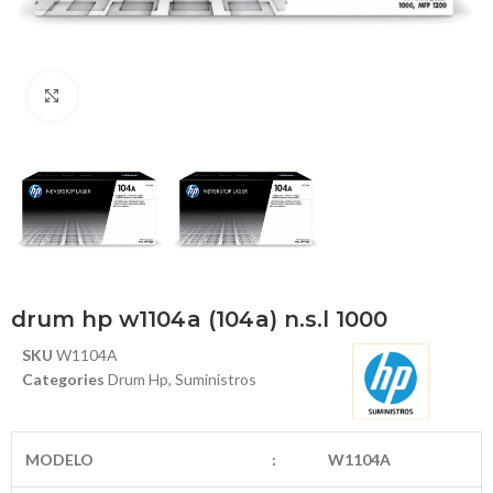
Haga Click para agrandar
drum hp w1104a (104a) n.s.l 1000
SKU
W1104A
Categories
Drum Hp
,
Suministros
MODELO
:
W1104A