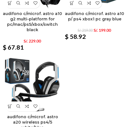
audifono c/microf. astro a10
audifono c/microf. astro a10
g2 multi-platform for
p/ ps4 xbox1 pc gray blue
pc/mac/ps5/xbox/switch
black
S/.
199.00
S/.
219.00
$ 58.92
S/.
229.00
$ 67.81
audifono c/microf. astro
a20 wireless ps4/5