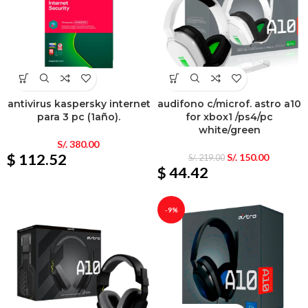
antivirus kaspersky internet
audifono c/microf. astro a10
para 3 pc (1año).
for xbox1 /ps4/pc
white/green
S/.
380.00
$ 112.52
S/.
150.00
S/.
219.00
$ 44.42
-9%