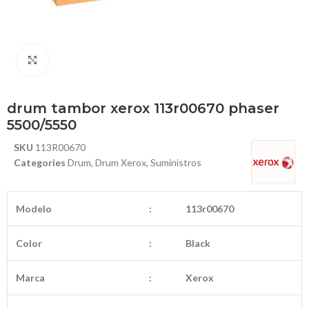
Haga Click para agrandar
drum tambor xerox 113r00670 phaser
5500/5550
SKU
113R00670
Categories
Drum
,
Drum Xerox
,
Suministros
Modelo
:
113r00670
Color
:
Black
Marca
:
Xerox