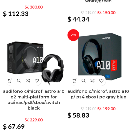
white/green
S/.
380.00
$ 112.33
S/.
150.00
S/.
219.00
$ 44.34
-9%
audifono c/microf. astro a10
audifono c/microf. astro a10
g2 multi-platform for
p/ ps4 xbox1 pc gray blue
pc/mac/ps5/xbox/switch
black
S/.
199.00
S/.
219.00
$ 58.83
S/.
229.00
$ 67.69