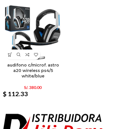
audifono c/microf. astro
a20 wireless ps4/5
white/blue
S/.
380.00
$ 112.33