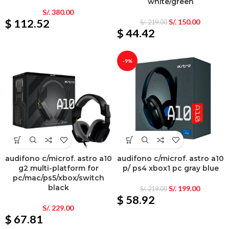
white/green
S/.
380.00
$ 112.52
S/.
150.00
S/.
219.00
$ 44.42
-9%
audifono c/microf. astro a10
audifono c/microf. astro a10
g2 multi-platform for
p/ ps4 xbox1 pc gray blue
pc/mac/ps5/xbox/switch
black
S/.
199.00
S/.
219.00
$ 58.92
S/.
229.00
$ 67.81