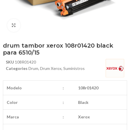
Haga Click para agrandar
drum tambor xerox 108r01420 black
para 6510/15
SKU
108R01420
Categories
Drum
,
Drum Xerox
,
Suministros
Modelo
:
108r01420
Color
:
Black
Marca
:
Xerox