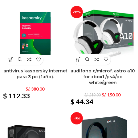
-32%
antivirus kaspersky internet
audifono c/microf. astro a10
para 3 pc (1año).
for xbox1 /ps4/pc
white/green
S/.
380.00
$ 112.33
S/.
150.00
S/.
219.00
$ 44.34
-9%