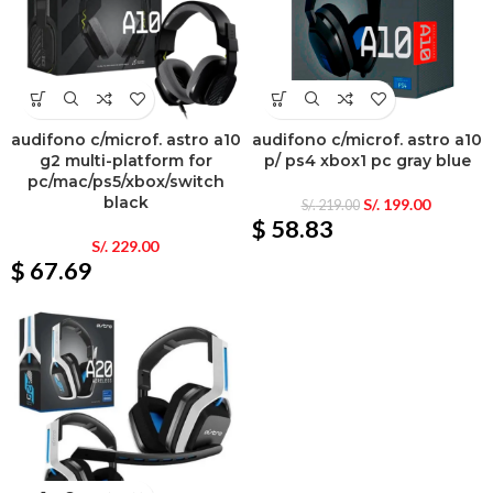
audifono c/microf. astro a10
audifono c/microf. astro a10
g2 multi-platform for
p/ ps4 xbox1 pc gray blue
pc/mac/ps5/xbox/switch
black
S/.
199.00
S/.
219.00
$ 58.83
S/.
229.00
$ 67.69