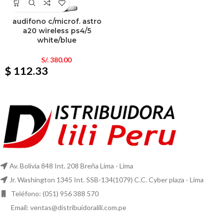
audifono c/microf. astro
a20 wireless ps4/5
white/blue
S/.
380.00
$ 112.33
Av. Bolivia 848 Int. 208 Breña Lima - Lima
Jr. Washington 1345 Int. SSB-134(1079) C.C. Cyber plaza - Lima
Teléfono: (051) 956 388 570
Email: ventas@distribuidoralili.com.pe