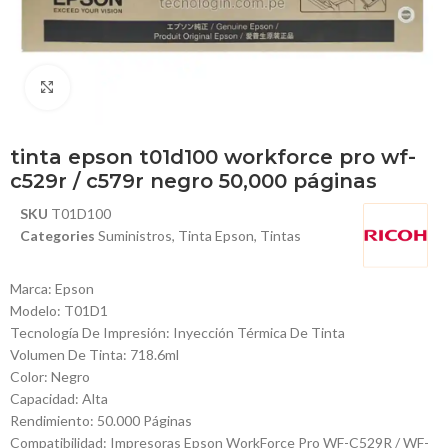
Haga Click para agrandar
tinta epson t01d100 workforce pro wf-
c529r / c579r negro 50,000 páginas
SKU
T01D100
Categories
Suministros
,
Tinta Epson
,
Tintas
Marca: Epson
Modelo: T01D1
Tecnología De Impresión: Inyección Térmica De Tinta
Volumen De Tinta: 718.6ml
Color: Negro
Capacidad: Alta
Rendimiento: 50.000 Páginas
Compatibilidad: Impresoras Epson WorkForce Pro WF-C529R / WF-