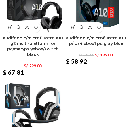
audifono c/microf. astro a10
audifono c/microf. astro a10
g2 multi-platform for
p/ ps4 xbox1 pc gray blue
pc/mac/ps5/xbox/switch
black
S/.
199.00
S/.
219.00
$ 58.92
S/.
229.00
$ 67.81