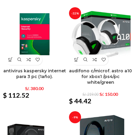
-32%
antivirus kaspersky internet
audifono c/microf. astro a10
para 3 pc (1año).
for xbox1 /ps4/pc
white/green
S/.
380.00
$ 112.52
S/.
150.00
S/.
219.00
$ 44.42
-9%