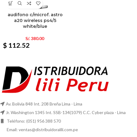
audifono c/microf. astro
a20 wireless ps4/5
white/blue
S/.
380.00
$ 112.52
Av. Bolivia 848 Int. 208 Breña Lima - Lima
Jr. Washington 1345 Int. SSB-134(1079) C.C. Cyber plaza - Lima
Teléfono: (051) 956 388 570
Email: ventas@distribuidoralili.com.pe