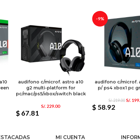
-9%
 a10
audifono c/microf. astro a10
audifono c/microf. 
reen
g2 multi-platform for
p/ ps4 xbox1 pc g
pc/mac/ps5/xbox/switch black
S/.
199
S/.
219.00
$ 58.92
S/.
229.00
$ 67.81
ESTACADAS
MI CUENTA
INFOR