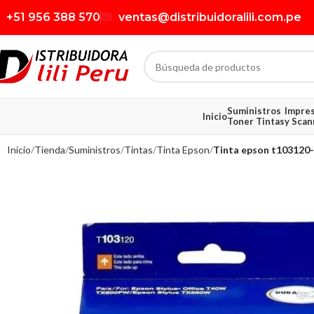
+51 956 388 570
ventas@distribuidoralili.com.pe
Suministros
Impre
Inicio
Toner Tintas
y Scan
Inicio
Tienda
Suministros
Tintas
Tinta Epson
Tinta epson t103120-