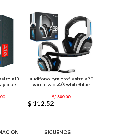
astro a10
audifono c/microf. astro a20
ray blue
wireless ps4/5 white/blue
.00
S/.
380.00
$ 112.52
MACIÓN
SIGUENOS