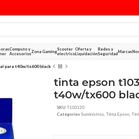
soras
Computo y
Scooter
Oferta y
Redes y
Zona Gaming
Marcas
Nos
ner
Accesorios
electrico
Liquidación
Seguridad
al para t40w/tx600 black
tinta epson t103
t40w/tx600 bla
SKU
T103120
Categories
Suministros
,
Tinta Epson
,
Tin
$ 19.25
$ 22.21