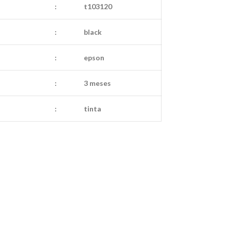
:
t103120
:
black
:
epson
:
3 meses
:
tinta