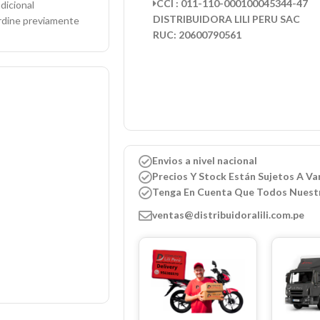
CCI : 011-110-000100045344-47
dicional
DISTRIBUIDORA LILI PERU SAC
ordine previamente
RUC: 20600790561
Envios a nivel nacional
Precios Y Stock Están Sujetos A Var
Tenga En Cuenta Que Todos Nuest
ventas@distribuidoralili.com.pe