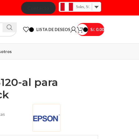
Soles, S/.
Contácto
LISTA DE DESEOS
S/.
0.00
otros
120-al para
ck
tas