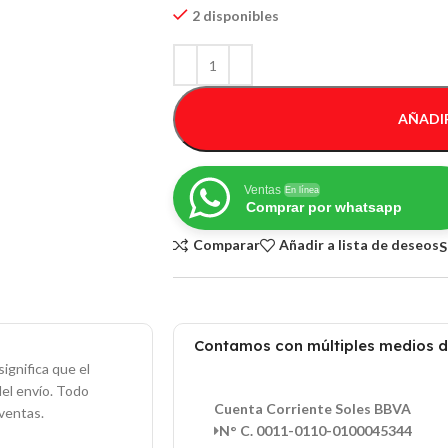
2 disponibles
AÑADIR
Ventas
En línea
Comprar por whatsapp
Comparar
Añadir a lista de deseos
S
Contamos con múltiples medios 
ignifica que el
del envío. Todo
Cuenta Corriente Soles BBVA
ventas.
N° C. 0011-0110-0100045344