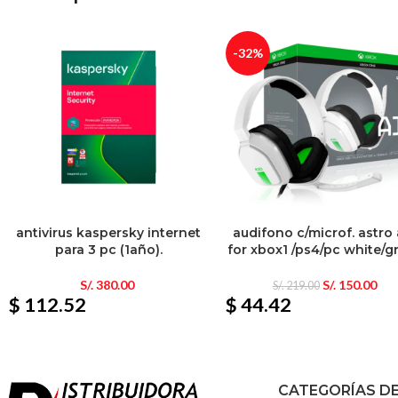
-32%
antivirus kaspersky internet
audifono c/microf. astro
para 3 pc (1año).
for xbox1 /ps4/pc white/g
S/.
380.00
S/.
150.00
S/.
219.00
$ 112.52
$ 44.42
CATEGORÍAS D