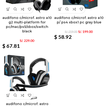
audifono c/microf. astro a10
audifono c/microf. astro a10
g2 multi-platform for
p/ ps4 xbox1 pc gray blue
pc/mac/ps5/xbox/switch
black
S/.
199.00
S/.
219.00
$ 58.92
S/.
229.00
$ 67.81
audifono c/microf. astro