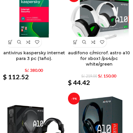
antivirus kaspersky internet
audifono c/microf. astro a10
para 3 pc (1año).
for xbox1 /ps4/pc
white/green
S/.
380.00
$ 112.52
S/.
150.00
S/.
219.00
$ 44.42
-9%