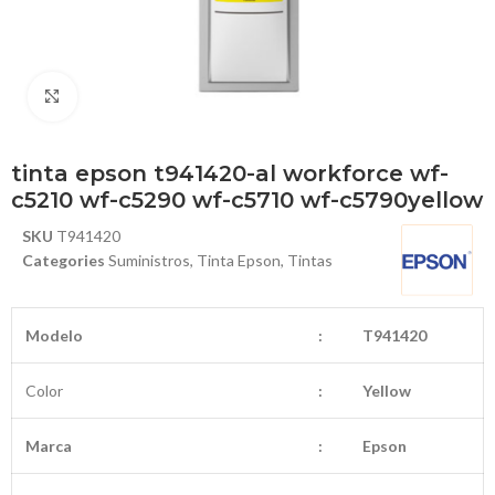
Haga Click para agrandar
tinta epson t941420-al workforce wf-
c5210 wf-c5290 wf-c5710 wf-c5790yellow
SKU
T941420
Categories
Suministros
,
Tinta Epson
,
Tintas
Modelo
:
T941420
Color
:
Yellow
Marca
:
Epson