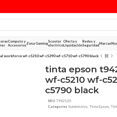
soras
Computo y
Scooter
Oferta y
Redes y
Zona Gaming
Marcas
Nos
ner
Accesorios
electrico
Liquidación
Seguridad
al workforce wf-c5210 wf-c5290 wf-c5710 wf-c5790 black
tinta epson t94
wf-c5210 wf-c52
c5790 black
$ 43.53
SKU
T942120
Categories
Suministros
,
Tinta Epson
,
Tin
$ 62.18