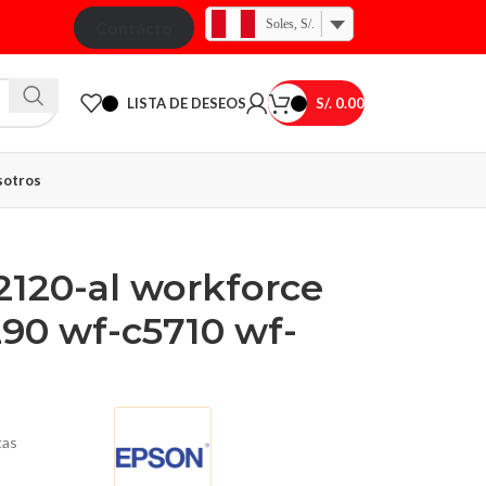
Soles, S/.
Contácto
LISTA DE DESEOS
S/.
0.00
otros
2120-al workforce
90 wf-c5710 wf-
tas