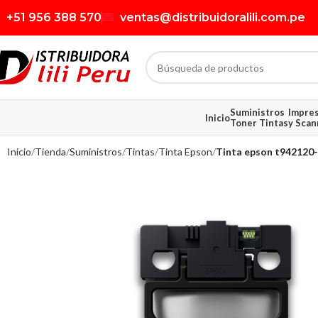
+51 956 388 570
ventas@distribuidoralili.com.pe
Suministros
Impre
Inicio
Toner Tintas
y Scan
Inicio
Tienda
Suministros
Tintas
Tinta Epson
Tinta epson t942120-