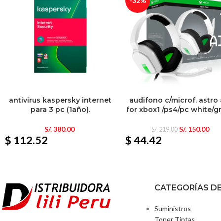
-32%
antivirus kaspersky internet
audifono c/microf. astro
para 3 pc (1año).
for xbox1 /ps4/pc white/g
S/.
380.00
S/.
150.00
S/.
219.00
$ 112.52
$ 44.42
CATEGORÍAS D
Suministros
Toner Tintas