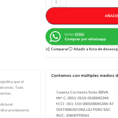
AÑADIR
Ventas
En línea
Comprar por whatsapp
Comparar
Añadir a lista de deseos
S
Contamos con múltiples medios 
ignifica que el
del envío. Todo
Cuenta Corriente Soles BBVA
ventas.
N° C. 0011-0110-0100045344
CCI : 011-110-000100045344-47
dicional
DISTRIBUIDORA LILI PERU SAC
ordine previamente
RUC: 20600790561