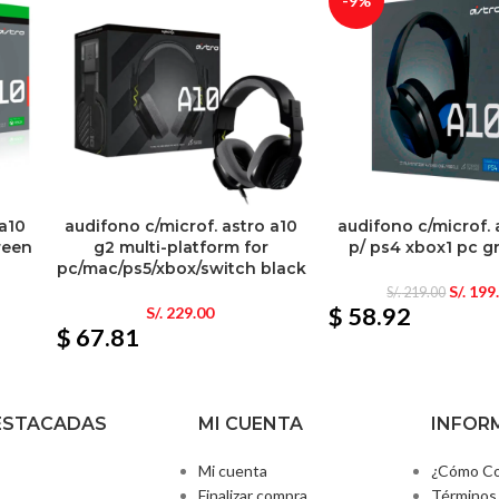
-9%
 a10
audifono c/microf. astro a10
audifono c/microf. 
reen
g2 multi-platform for
p/ ps4 xbox1 pc g
pc/mac/ps5/xbox/switch black
S/.
199
S/.
219.00
$ 58.92
S/.
229.00
$ 67.81
ESTACADAS
MI CUENTA
INFOR
Mi cuenta
¿Cómo Co
Finalizar compra
Términos 