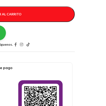
 AL CARRITO
íguenos.
de pago