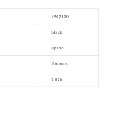
:
t942120
:
black
:
epson
:
3 meses
:
tinta