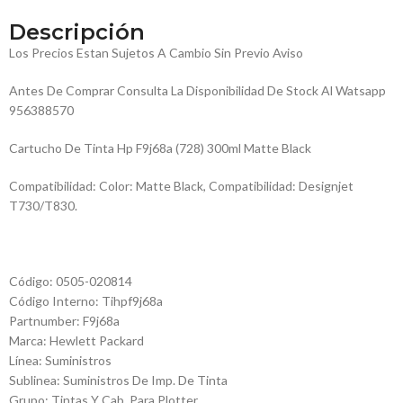
Descripción
Los Precios Estan Sujetos A Cambio Sin Previo Aviso
Antes De Comprar Consulta La Disponibilidad De Stock Al Watsapp
956388570
Cartucho De Tinta Hp F9j68a (728) 300ml Matte Black
Compatibilidad: Color: Matte Black, Compatibilidad: Designjet
T730/T830.
Código: 0505-020814
Código Interno: Tihpf9j68a
Partnumber: F9j68a
Marca: Hewlett Packard
Línea: Suministros
Sublinea: Suministros De Imp. De Tinta
Grupo: Tintas Y Cab. Para Plotter