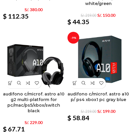
white/green
S/.
380.00
$ 112.35
S/.
150.00
S/.
219.00
$ 44.35
-9%
audifono c/microf. astro a10
audifono c/microf. astro a10
g2 multi-platform for
p/ ps4 xbox1 pc gray blue
pc/mac/ps5/xbox/switch
black
S/.
199.00
S/.
219.00
$ 58.84
S/.
229.00
$ 67.71