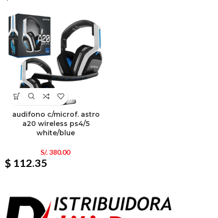
audifono c/microf. astro
a20 wireless ps4/5
white/blue
S/.
380.00
$ 112.35