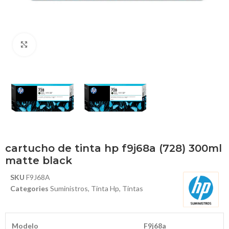
Haga Click para agrandar
cartucho de tinta hp f9j68a (728) 300ml
matte black
SKU
F9J68A
Categories
Suministros
,
Tinta Hp
,
Tintas
Modelo
F9j68a