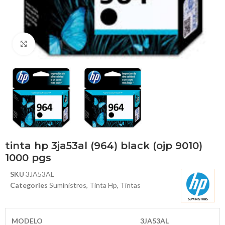
Haga Click para agrandar
tinta hp 3ja53al (964) black (ojp 9010)
1000 pgs
SKU
3JA53AL
Categories
Suministros
,
Tinta Hp
,
Tintas
MODELO
3JA53AL