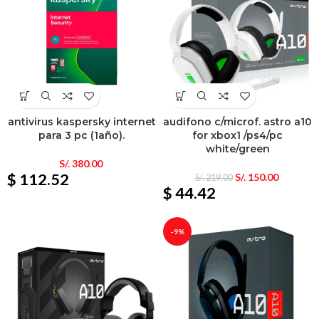
antivirus kaspersky internet
audifono c/microf. astro a10
para 3 pc (1año).
for xbox1 /ps4/pc
white/green
S/.
380.00
$ 112.52
S/.
150.00
S/.
219.00
$ 44.42
-9%