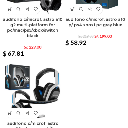
audifono c/microf. astro a10
audifono c/microf. astro a10
g2 multi-platform for
p/ ps4 xbox1 pc gray blue
pc/mac/ps5/xbox/switch
black
S/.
199.00
S/.
219.00
$ 58.92
S/.
229.00
$ 67.81
audifono c/microf. astro