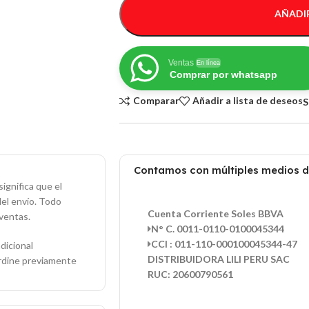
AÑADIR
Ventas
En línea
Comprar por whatsapp
Comparar
Añadir a lista de deseos
S
Contamos con múltiples medios 
ignifica que el
del envío. Todo
Cuenta Corriente Soles BBVA
ventas.
N° C. 0011-0110-0100045344
CCI : 011-110-000100045344-47
dicional
DISTRIBUIDORA LILI PERU SAC
ordine previamente
RUC: 20600790561