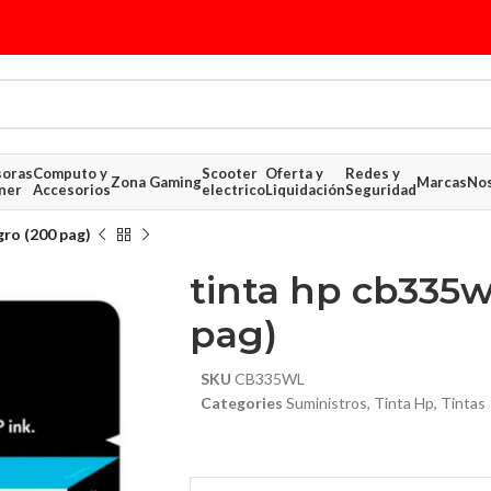
soras
Computo y
Scooter
Oferta y
Redes y
Zona Gaming
Marcas
Nos
ner
Accesorios
electrico
Liquidación
Seguridad
gro (200 pag)
tinta hp cb335w
pag)
SKU
CB335WL
$ 31.33
$ 40.20
Categories
Suministros
,
Tinta Hp
,
Tintas