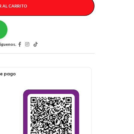
 AL CARRITO
íguenos.
de pago