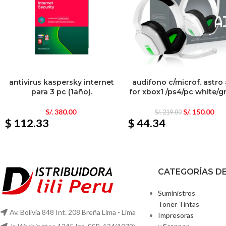
antivirus kaspersky internet
audifono c/microf. astro
para 3 pc (1año).
for xbox1 /ps4/pc white/g
S/.
380.00
S/.
150.00
S/.
219.00
$ 112.33
$ 44.34
CATEGORÍAS D
Suministros
Toner Tintas
Av. Bolivia 848 Int. 208 Breña Lima - Lima
Impresoras