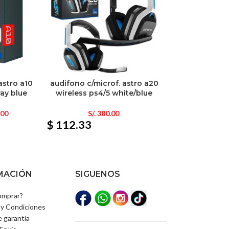
astro a10
audifono c/microf. astro a20
ray blue
wireless ps4/5 white/blue
.00
S/.
380.00
$ 112.33
MACIÓN
SIGUENOS
mprar?
y Condiciones
e garantía