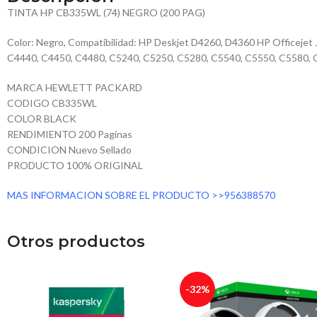
TINTA HP CB335WL (74) NEGRO (200 PAG)
Color: Negro, Compatibilidad: HP Deskjet D4260, D4360 HP Officeje
C4440, C4450, C4480, C5240, C5250, C5280, C5540, C5550, C5580, C
MARCA HEWLETT PACKARD
CODIGO CB335WL
COLOR BLACK
RENDIMIENTO 200 Paginas
CONDICION Nuevo Sellado
PRODUCTO 100% ORIGINAL
MAS INFORMACION SOBRE EL PRODUCTO >>956388570
Otros productos
-32%