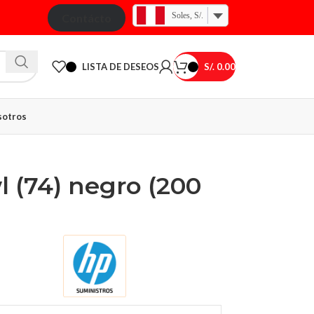
Soles, S/.
Contácto
LISTA DE DESEOS
S/.
0.00
otros
l (74) negro (200