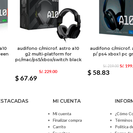
 a10
audifono c/microf. astro a10
audifono c/microf. 
reen
g2 multi-platform for
p/ ps4 xbox1 pc g
pc/mac/ps5/xbox/switch black
S/.
199
S/.
219.00
$ 58.83
S/.
229.00
$ 67.69
ESTACADAS
MI CUENTA
INFOR
Mi cuenta
¿Cómo Co
Finalizar compra
Términos 
Carrito
Política d