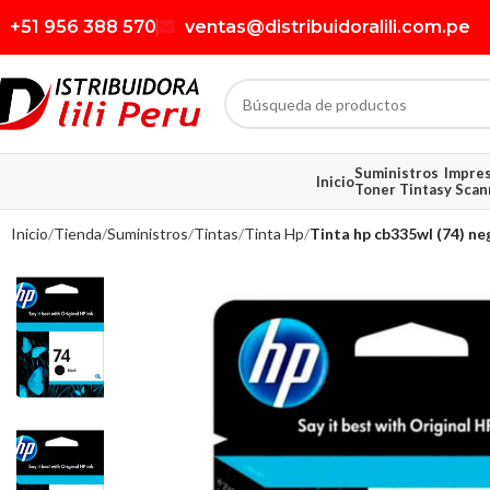
+51 956 388 570
ventas@distribuidoralili.com.pe
Suministros
Impre
Inicio
Toner Tintas
y Scan
Inicio
Tienda
Suministros
Tintas
Tinta Hp
Tinta hp cb335wl (74) ne