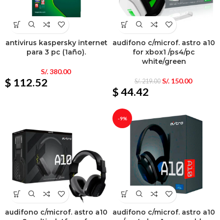
antivirus kaspersky internet
audifono c/microf. astro a10
para 3 pc (1año).
for xbox1 /ps4/pc
white/green
S/.
380.00
$ 112.52
S/.
150.00
S/.
219.00
$ 44.42
-9%
audifono c/microf. astro a10
audifono c/microf. astro a10