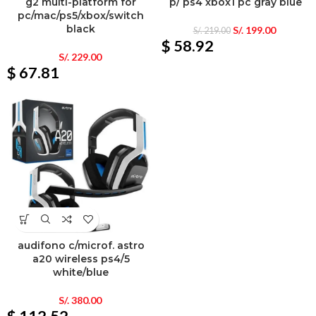
g2 multi-platform for
p/ ps4 xbox1 pc gray blue
pc/mac/ps5/xbox/switch
black
S/.
199.00
S/.
219.00
$ 58.92
S/.
229.00
$ 67.81
audifono c/microf. astro
a20 wireless ps4/5
white/blue
S/.
380.00
$ 112.52