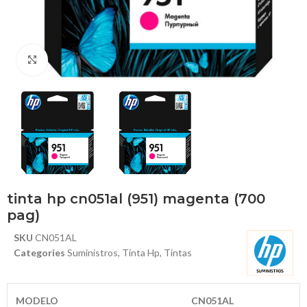
Haga Click para agrandar
tinta hp cn051al (951) magenta (700
pag)
SKU
CN051AL
Categories
Suministros
,
Tinta Hp
,
Tintas
MODELO
CN051AL