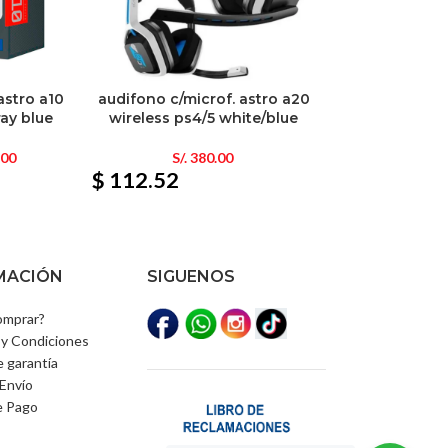
astro a10
audifono c/microf. astro a20
ray blue
wireless ps4/5 white/blue
.00
S/.
380.00
$ 112.52
MACIÓN
SIGUENOS
mprar?
y Condiciones
e garantía
Envío
e Pago