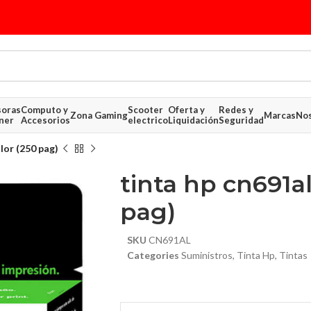
soras
Computo y
Scooter
Oferta y
Redes y
Zona Gaming
Marcas
Nos
ner
Accesorios
electrico
Liquidación
Seguridad
lor (250 pag)
tinta hp cn691al
pag)
SKU
CN691AL
Categories
Suministros
,
Tinta Hp
,
Tintas
$ 27.83
$ 25.17