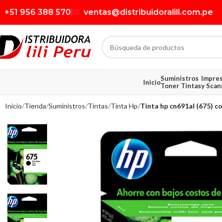
+51 956 388 570
ventas@distribuidoralili.com.pe
Suministros
Impre
Inicio
Toner Tintas
y Scan
Inicio
Tienda
Suministros
Tintas
Tinta Hp
Tinta hp cn691al (675) co