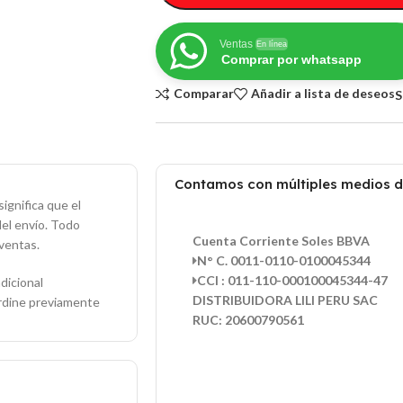
Ventas
En línea
Comprar por whatsapp
Comparar
Añadir a lista de deseos
S
Contamos con múltiples medios 
ignifica que el
del envío. Todo
Cuenta Corriente Soles BBVA
ventas.
N° C. 0011-0110-0100045344
CCI : 011-110-000100045344-47
dicional
DISTRIBUIDORA LILI PERU SAC
ordine previamente
RUC: 20600790561