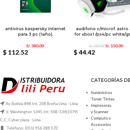
antivirus kaspersky internet
audifono c/microf. astro
para 3 pc (1año).
for xbox1 /ps4/pc white/g
S/.
380.00
S/.
150.00
S/.
219.00
$ 112.52
$ 44.42
CATEGORÍAS D
Suministros
Toner Tintas
Av. Bolivia 848 Int. 208 Breña Lima - Lima
Impresoras
y Scanner
Jr. Washington 1345 Int. SSB-134(1079)
Computo y
C.C. Cyber plaza - Lima
Accesorios
Teléfono: (051) 956 388 570