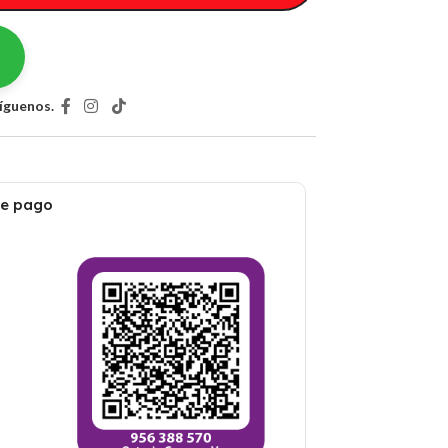
íguenos.
de pago