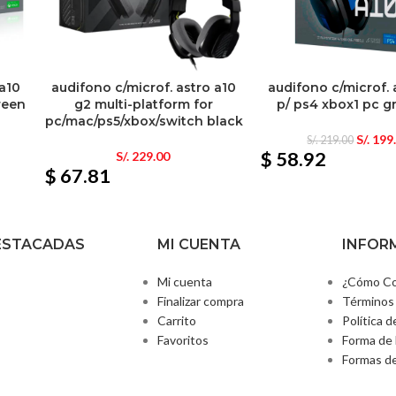
 a10
audifono c/microf. astro a10
audifono c/microf. 
reen
g2 multi-platform for
p/ ps4 xbox1 pc g
pc/mac/ps5/xbox/switch black
S/.
199
S/.
219.00
$ 58.92
S/.
229.00
$ 67.81
ESTACADAS
MI CUENTA
INFOR
Mi cuenta
¿Cómo Co
Finalizar compra
Términos 
Carrito
Política d
Favoritos
Forma de 
Formas d