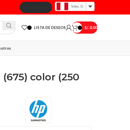
Soles, S/.
Contácto
LISTA DE DESEOS
S/.
0.00
otros
 (675) color (250