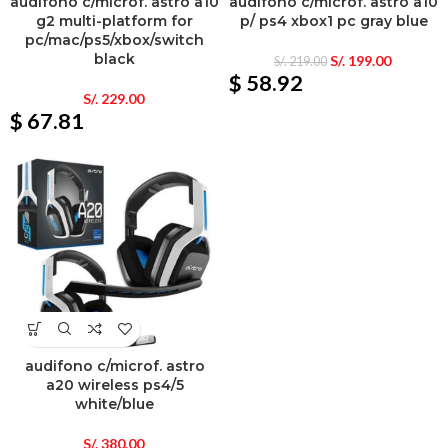
audifono c/microf. astro a10
audifono c/microf. astro a10
g2 multi-platform for
p/ ps4 xbox1 pc gray blue
pc/mac/ps5/xbox/switch
black
S/.
199.00
S/.
219.00
$ 58.92
S/.
229.00
$ 67.81
audifono c/microf. astro
a20 wireless ps4/5
white/blue
S/.
380.00