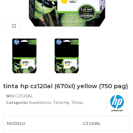
Haga Click para agrandar
tinta hp cz120al (670xl) yellow (750 pag)
SKU
CZ120AL
Categories
Suministros
,
Tinta Hp
,
Tintas
MODELO
CZ120AL