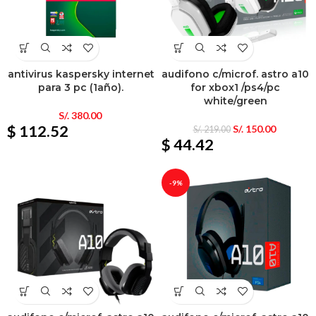
antivirus kaspersky internet
audifono c/microf. astro a10
para 3 pc (1año).
for xbox1 /ps4/pc
white/green
S/.
380.00
$ 112.52
S/.
150.00
S/.
219.00
$ 44.42
-9%