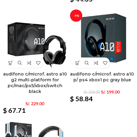
-9%
audifono c/microf. astro a10
audifono c/microf. astro a10
g2 multi-platform for
p/ ps4 xbox1 pc gray blue
pc/mac/ps5/xbox/switch
black
S/.
199.00
S/.
219.00
$ 58.84
S/.
229.00
$ 67.71