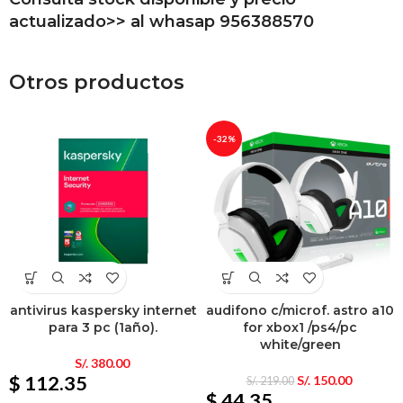
actualizado>> al whasap 956388570
Otros productos
-32%
antivirus kaspersky internet
audifono c/microf. astro a10
para 3 pc (1año).
for xbox1 /ps4/pc
white/green
S/.
380.00
$ 112.35
S/.
150.00
S/.
219.00
$ 44.35