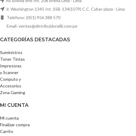
Av. Bolivia 848 Int. 208 Breña Lima - Lima
Jr. Washington 1345 Int. SSB-134(1079) C.C. Cyber plaza - Lima
Teléfono: (051) 956 388 570
Email: ventas@distribuidoralili.com.pe
CATEGORÍAS DESTACADAS
Suministros
Toner Tintas
Impresoras
y Scanner
Computo y
Accesorios
Zona Gaming
MI CUENTA
Mi cuenta
Finalizar compra
Carrito