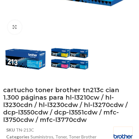
Haga Click para agrandar
cartucho toner brother tn213c cian
1.300 páginas para hl-l3210cw / hl-
l3230cdn / hl-l3230cdw / hl-l3270cdw /
dcp-l3550cdw / dcp-l3551cdw / mfc-
l3750cdw / mfc-l3770cdw
SKU
TN-213C
Categories
Suministros
,
Toner
,
Toner Brother