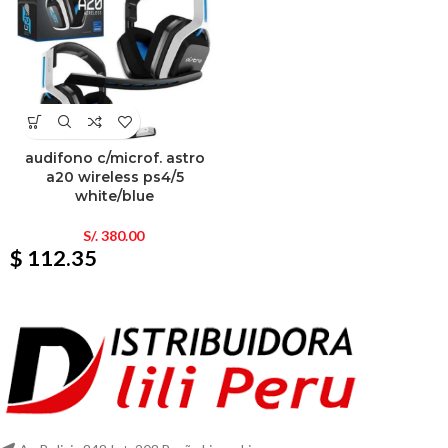
audifono c/microf. astro
a20 wireless ps4/5
white/blue
S/.
380.00
$ 112.35