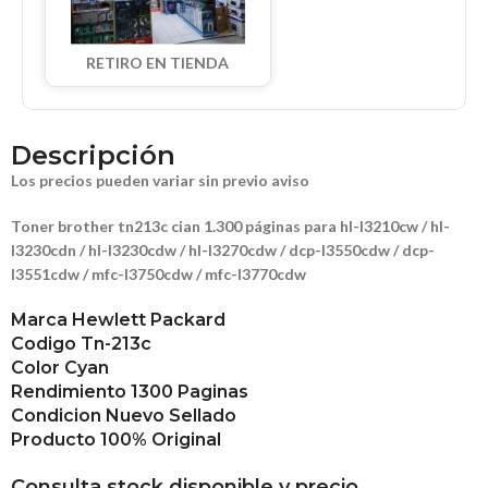
RETIRO EN TIENDA
Descripción
Los precios pueden variar sin previo aviso
Toner brother tn213c cian 1.300 páginas para hl-l3210cw / hl-
l3230cdn / hl-l3230cdw / hl-l3270cdw / dcp-l3550cdw / dcp-
l3551cdw / mfc-l3750cdw / mfc-l3770cdw
Marca Hewlett Packard
Codigo Tn-213c
Color Cyan
Rendimiento 1300 Paginas
Condicion Nuevo Sellado
Producto 100% Original
Consulta stock disponible y precio