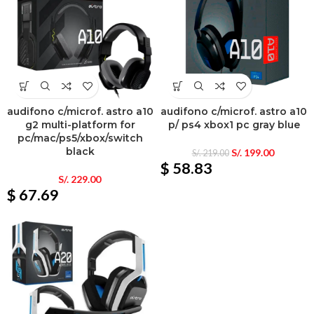
audifono c/microf. astro a10
audifono c/microf. astro a10
g2 multi-platform for
p/ ps4 xbox1 pc gray blue
pc/mac/ps5/xbox/switch
black
S/.
199.00
S/.
219.00
$ 58.83
S/.
229.00
$ 67.69