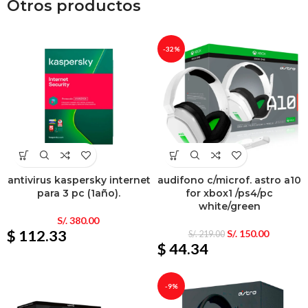
Otros productos
-32%
antivirus kaspersky internet
audifono c/microf. astro a10
para 3 pc (1año).
for xbox1 /ps4/pc
white/green
S/.
380.00
$ 112.33
S/.
150.00
S/.
219.00
$ 44.34
-9%