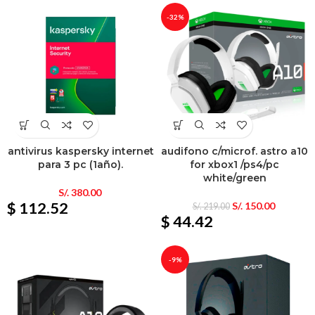
-32%
antivirus kaspersky internet
audifono c/microf. astro a10
para 3 pc (1año).
for xbox1 /ps4/pc
white/green
S/.
380.00
$ 112.52
S/.
150.00
S/.
219.00
$ 44.42
-9%