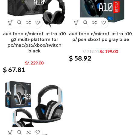
audifono c/microf. astro a10
audifono c/microf. astro a10
g2 multi-platform for
p/ ps4 xbox1 pc gray blue
pc/mac/ps5/xbox/switch
black
S/.
199.00
S/.
219.00
$ 58.92
S/.
229.00
$ 67.81