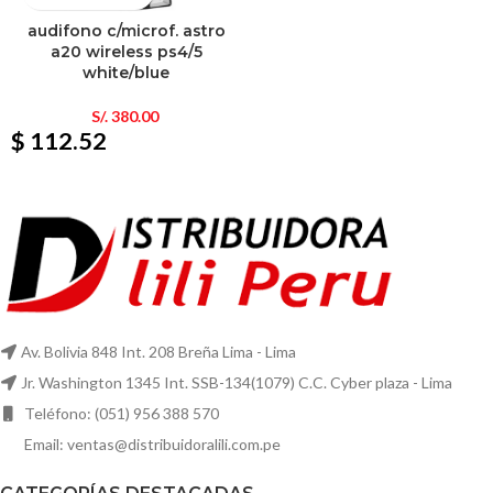
audifono c/microf. astro
a20 wireless ps4/5
white/blue
S/.
380.00
$ 112.52
Av. Bolivia 848 Int. 208 Breña Lima - Lima
Jr. Washington 1345 Int. SSB-134(1079) C.C. Cyber plaza - Lima
Teléfono: (051) 956 388 570
Email: ventas@distribuidoralili.com.pe