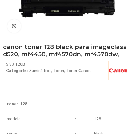
Haga Click para agrandar
canon toner 128 black para imageclass
d520, mf4450, mf4570dn, mf4570dw,
SKU
128B-T
Categories
Suministros
,
Toner
,
Toner Canon
toner 128
modelo
:
128
toner
:
black