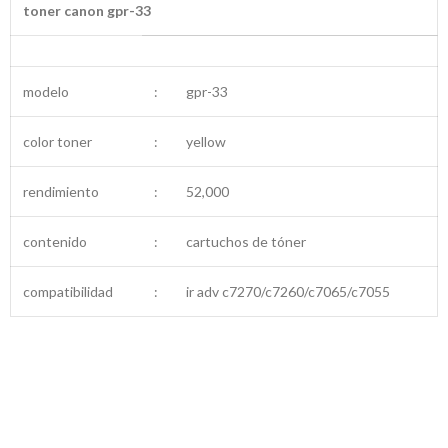
toner canon gpr-33
modelo
:
gpr-33
color toner
:
yellow
rendimiento
:
52,000
contenido
:
cartuchos de tóner
compatibilidad
:
ir adv c7270/c7260/c7065/c7055