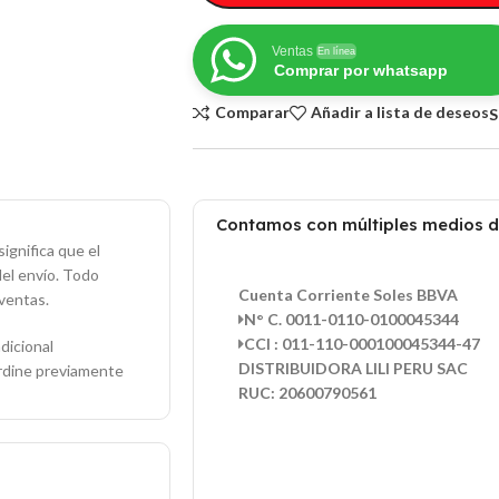
Ventas
En línea
Comprar por whatsapp
Comparar
Añadir a lista de deseos
S
Contamos con múltiples medios 
ignifica que el
del envío. Todo
Cuenta Corriente Soles BBVA
ventas.
N° C. 0011-0110-0100045344
CCI : 011-110-000100045344-47
dicional
DISTRIBUIDORA LILI PERU SAC
ordine previamente
RUC: 20600790561