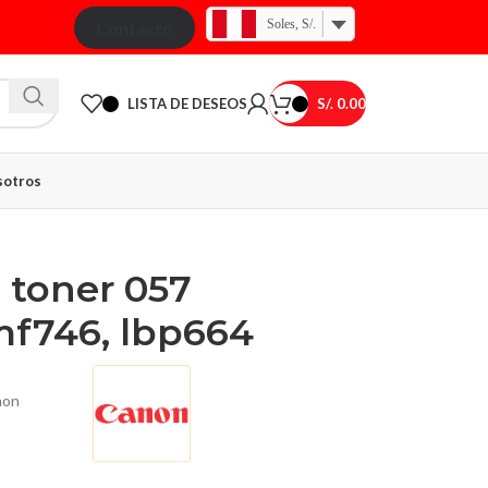
Soles, S/.
Contácto
LISTA DE DESEOS
S/.
0.00
otros
 toner 057
f746, lbp664
non