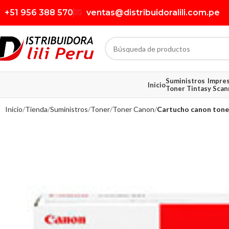
+51 956 388 570
ventas@distribuidoralili.com.pe
Suministros
Impre
Inicio
Toner Tintas
y Scan
Inicio
Tienda
Suministros
Toner
Toner Canon
Cartucho canon tone