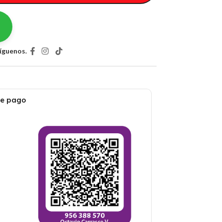
íguenos.
de pago