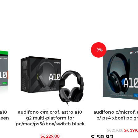
-9%
 a10
audifono c/microf. astro a10
audifono c/microf. 
reen
g2 multi-platform for
p/ ps4 xbox1 pc g
pc/mac/ps5/xbox/switch black
S/.
199
S/.
219.00
$ 58.92
S/.
229.00