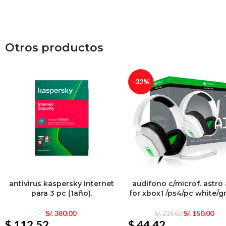
Otros productos
-32%
antivirus kaspersky internet
audifono c/microf. astro
para 3 pc (1año).
for xbox1 /ps4/pc white/g
S/.
380.00
S/.
150.00
S/.
219.00
$ 112.52
$ 44.42