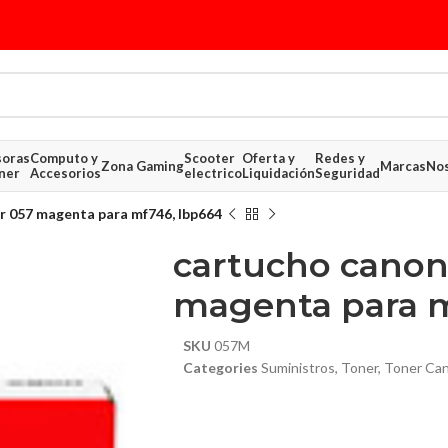
soras
Computo y
Scooter
Oferta y
Redes y
Zona Gaming
Marcas
Nos
ner
Accesorios
electrico
Liquidación
Seguridad
r 057 magenta para mf746, lbp664
cartucho canon
magenta para m
SKU
057M
Categories
Suministros
,
Toner
,
Toner Ca
$ 185.36
$ 185.36