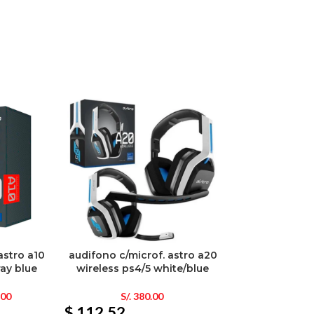
astro a10
audifono c/microf. astro a20
ray blue
wireless ps4/5 white/blue
.00
S/.
380.00
$ 112.52