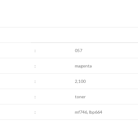
:
057
:
magenta
:
2,100
:
toner
:
mf746, lbp664