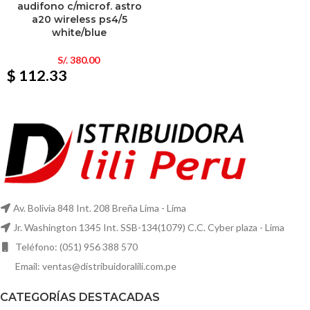
audifono c/microf. astro
a20 wireless ps4/5
white/blue
S/.
380.00
$ 112.33
Av. Bolivia 848 Int. 208 Breña Lima - Lima
Jr. Washington 1345 Int. SSB-134(1079) C.C. Cyber plaza - Lima
Teléfono: (051) 956 388 570
Email: ventas@distribuidoralili.com.pe
CATEGORÍAS DESTACADAS