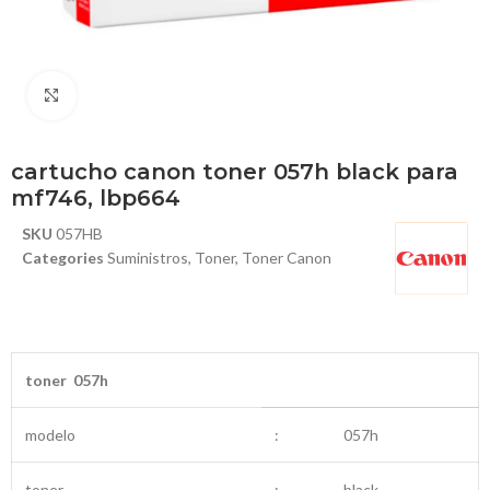
Haga Click para agrandar
cartucho canon toner 057h black para
mf746, lbp664
SKU
057HB
Categories
Suministros
,
Toner
,
Toner Canon
toner 057h
modelo
:
057h
toner
:
black