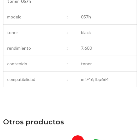
toner 057h
modelo
:
057h
toner
:
black
rendimiento
:
7,600
contenido
:
toner
compatibilidad
:
mf746, lbp664
Otros productos