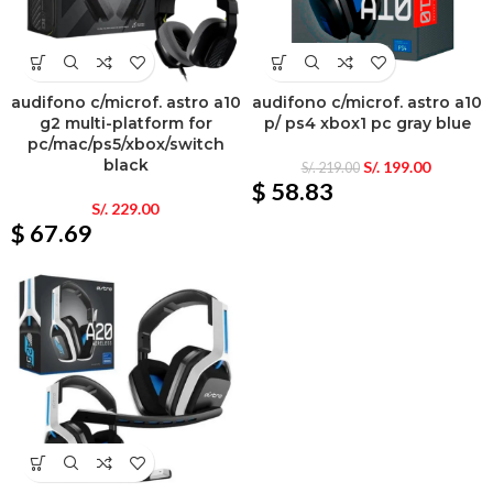
audifono c/microf. astro a10
audifono c/microf. astro a10
g2 multi-platform for
p/ ps4 xbox1 pc gray blue
pc/mac/ps5/xbox/switch
black
S/.
199.00
S/.
219.00
$ 58.83
S/.
229.00
$ 67.69