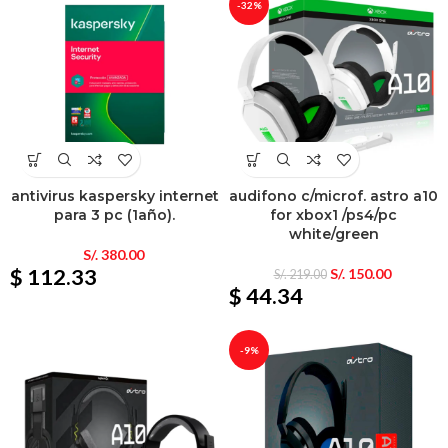
-32%
antivirus kaspersky internet
audifono c/microf. astro a10
para 3 pc (1año).
for xbox1 /ps4/pc
white/green
S/.
380.00
$ 112.33
S/.
150.00
S/.
219.00
$ 44.34
-9%