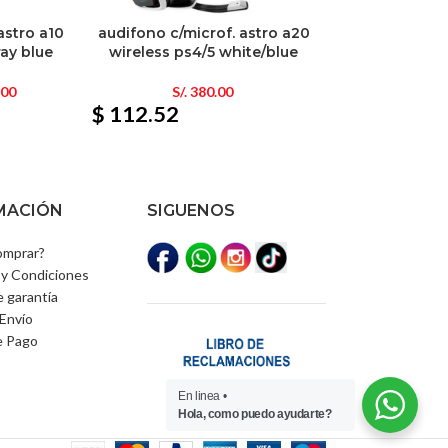
astro a10
audifono c/microf. astro a20
ray blue
wireless ps4/5 white/blue
.00
S/.
380.00
$ 112.52
MACIÓN
SIGUENOS
mprar?
y Condiciones
e garantía
Envío
e Pago
En linea •
Hola, como puedo ayudarte?