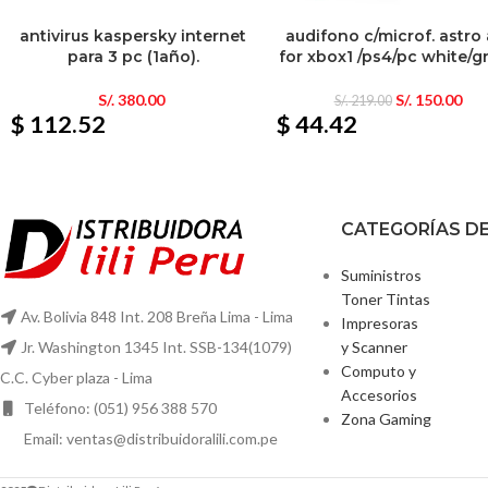
antivirus kaspersky internet
audifono c/microf. astro
para 3 pc (1año).
for xbox1 /ps4/pc white/g
S/.
380.00
S/.
150.00
S/.
219.00
$ 112.52
$ 44.42
CATEGORÍAS D
Suministros
Toner Tintas
Av. Bolivia 848 Int. 208 Breña Lima - Lima
Impresoras
y Scanner
Jr. Washington 1345 Int. SSB-134(1079)
Computo y
C.C. Cyber plaza - Lima
Accesorios
Teléfono: (051) 956 388 570
Zona Gaming
Email: ventas@distribuidoralili.com.pe