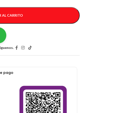
 AL CARRITO
íguenos.
de pago