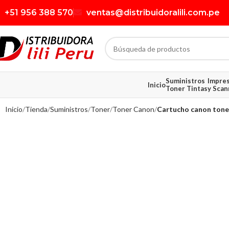
+51 956 388 570
ventas@distribuidoralili.com.pe
Suministros
Impre
Inicio
Toner Tintas
y Scan
Inicio
Tienda
Suministros
Toner
Toner Canon
Cartucho canon toner