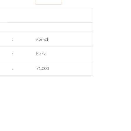
:
gpr-61
:
black
:
71,000