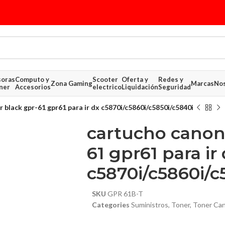
soras
Computo y
Scooter
Oferta y
Redes y
Zona Gaming
Marcas
Nos
ner
Accesorios
electrico
Liquidación
Seguridad
 black gpr-61 gpr61 para ir dx c5870i/c5860i/c5850i/c5840i
cartucho canon 
61 gpr61 para ir
c5870i/c5860i/c
$ 1,015.63
$ 373.09
SKU
GPR 61B-T
Categories
Suministros
,
Toner
,
Toner Ca