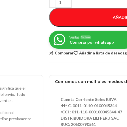
AÑADIR
Ventas
En línea
Comprar por whatsapp
Comparar
Añadir a lista de deseos
S
Contamos con múltiples medios 
ignifica que el
del envío. Todo
Cuenta Corriente Soles BBVA
ventas.
N° C. 0011-0110-0100045344
CCI : 011-110-000100045344-47
dicional
DISTRIBUIDORA LILI PERU SAC
ordine previamente
RUC: 20600790561