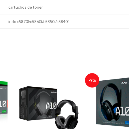
cartuchos de tóner
ir dx c5870i/c5860i/c5850i/c5840i
-9%