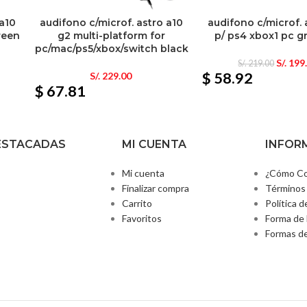
 a10
audifono c/microf. astro a10
audifono c/microf. 
reen
g2 multi-platform for
p/ ps4 xbox1 pc g
pc/mac/ps5/xbox/switch black
S/.
199
S/.
219.00
$ 58.92
S/.
229.00
$ 67.81
ESTACADAS
MI CUENTA
INFOR
Mi cuenta
¿Cómo Co
Finalizar compra
Términos 
Carrito
Política d
Favoritos
Forma de 
Formas d