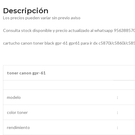
Descripción
Los precios pueden variar sin previo aviso
Consulta stock disponible y precio actualizado al whatsapp 95638857
cartucho canon toner black gpr-61 gpr61 para ir dx c5870i/c5860i/c58
toner canon gpr-61
modelo
:
color toner
:
rendimiento
: