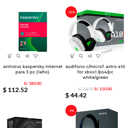
-32%
antivirus kaspersky internet
audifono c/microf. astro a10
para 3 pc (1año).
for xbox1 /ps4/pc
white/green
S/.
380.00
$ 112.52
S/.
150.00
S/.
219.00
$ 44.42
-9%