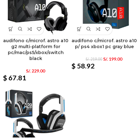
audifono c/microf. astro a10
audifono c/microf. astro a10
g2 multi-platform for
p/ ps4 xbox1 pc gray blue
pc/mac/ps5/xbox/switch
black
S/.
199.00
S/.
219.00
$ 58.92
S/.
229.00
$ 67.81