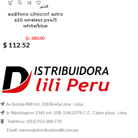
audifono c/microf. astro
a20 wireless ps4/5
white/blue
S/.
380.00
$ 112.52
Av. Bolivia 848 Int. 208 Breña Lima - Lima
Jr. Washington 1345 Int. SSB-134(1079) C.C. Cyber plaza - Lima
Teléfono: (051) 956 388 570
Email: ventas@distribuidoralili.com.pe