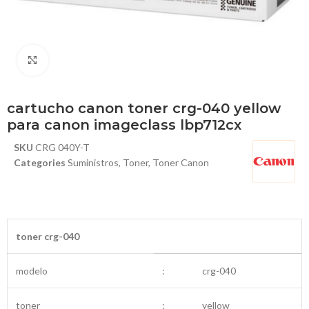
Haga Click para agrandar
cartucho canon toner crg-040 yellow
para canon imageclass lbp712cx
SKU
CRG 040Y-T
Categories
Suministros
,
Toner
,
Toner Canon
toner crg-040
modelo
:
crg-040
toner
:
yellow