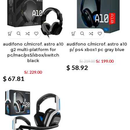
audifono c/microf. astro a10
audifono c/microf. astro a10
g2 multi-platform for
p/ ps4 xbox1 pc gray blue
pc/mac/ps5/xbox/switch
black
S/.
199.00
S/.
219.00
$ 58.92
S/.
229.00
$ 67.81