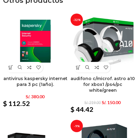
Otros productos
-32%
antivirus kaspersky internet
audifono c/microf. astro a10
para 3 pc (1año).
for xbox1 /ps4/pc
white/green
S/.
380.00
$ 112.52
S/.
150.00
S/.
219.00
$ 44.42
-9%