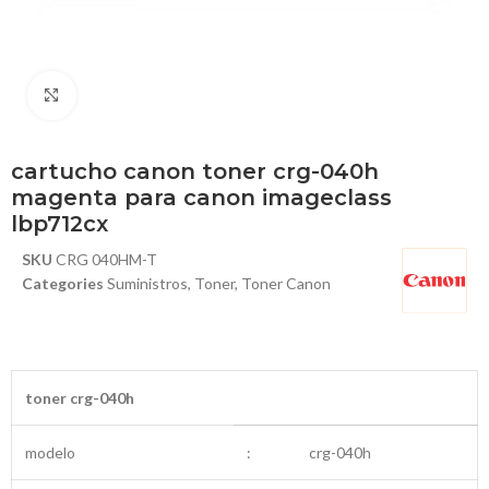
Haga Click para agrandar
cartucho canon toner crg-040h
magenta para canon imageclass
lbp712cx
SKU
CRG 040HM-T
Categories
Suministros
,
Toner
,
Toner Canon
toner crg-040h
modelo
:
crg-040h