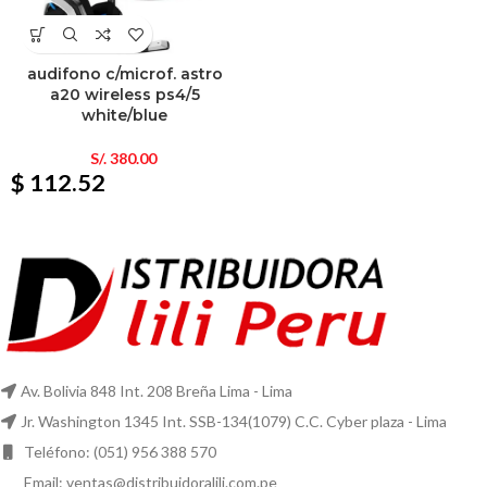
audifono c/microf. astro
a20 wireless ps4/5
white/blue
S/.
380.00
$ 112.52
Av. Bolivia 848 Int. 208 Breña Lima - Lima
Jr. Washington 1345 Int. SSB-134(1079) C.C. Cyber plaza - Lima
Teléfono: (051) 956 388 570
Email: ventas@distribuidoralili.com.pe