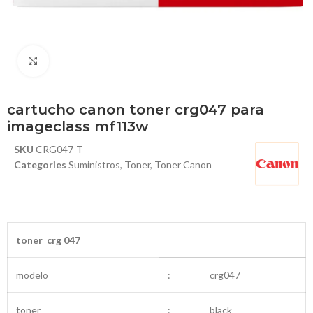
Haga Click para agrandar
cartucho canon toner crg047 para
imageclass mf113w
SKU
CRG047-T
Categories
Suministros
,
Toner
,
Toner Canon
toner crg 047
modelo
:
crg047
toner
:
black