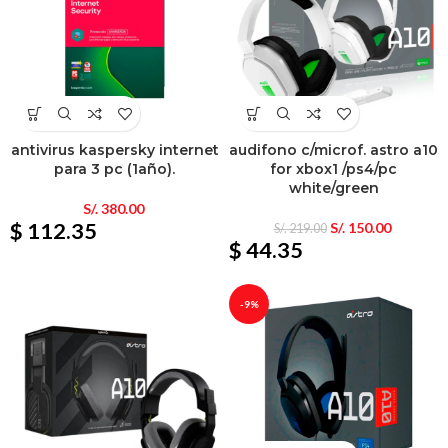
antivirus kaspersky internet
audifono c/microf. astro a10
para 3 pc (1año).
for xbox1 /ps4/pc
white/green
S/.
380.00
$ 112.35
S/.
150.00
S/.
219.00
$ 44.35
-9%