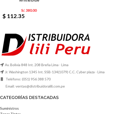
white/blue
S/.
380.00
$ 112.35
Av. Bolivia 848 Int. 208 Breña Lima - Lima
Jr. Washington 1345 Int. SSB-134(1079) C.C. Cyber plaza - Lima
Teléfono: (051) 956 388 570
Email: ventas@distribuidoralili.com.pe
CATEGORÍAS DESTACADAS
Suministros
Toner Tintas