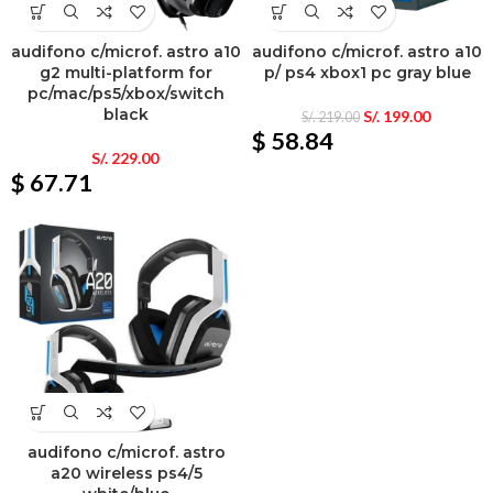
audifono c/microf. astro a10
audifono c/microf. astro a10
g2 multi-platform for
p/ ps4 xbox1 pc gray blue
pc/mac/ps5/xbox/switch
black
S/.
199.00
S/.
219.00
$ 58.84
S/.
229.00
$ 67.71
audifono c/microf. astro
a20 wireless ps4/5