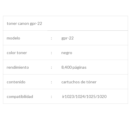
toner canon gpr-22
modelo
:
gpr-22
color toner
:
negro
rendimiento
:
8,400 páginas
contenido
:
cartuchos de tóner
compatibilidad
:
ir1023/1024/1025/1020