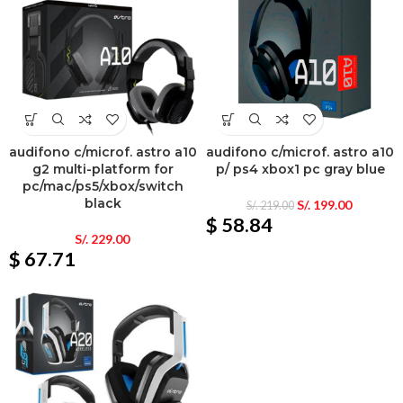
audifono c/microf. astro a10
audifono c/microf. astro a10
g2 multi-platform for
p/ ps4 xbox1 pc gray blue
pc/mac/ps5/xbox/switch
black
S/.
199.00
S/.
219.00
$ 58.84
S/.
229.00
$ 67.71