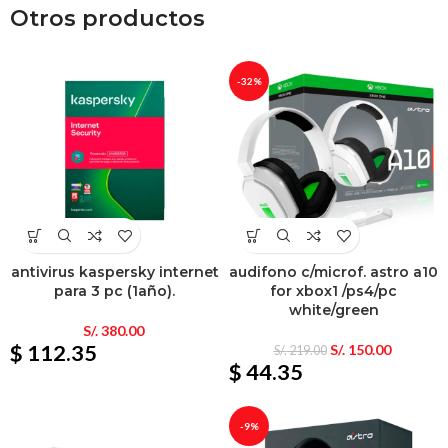
Otros productos
-32%
antivirus kaspersky internet
audifono c/microf. astro a10
para 3 pc (1año).
for xbox1 /ps4/pc
white/green
S/.
380.00
$ 112.35
S/.
150.00
S/.
219.00
$ 44.35
-9%